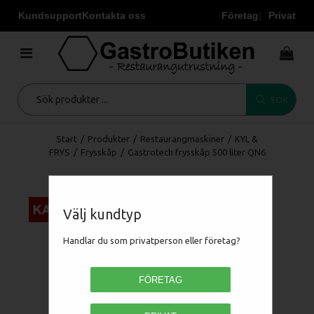
Kundsupport
Kontakta oss
Företag
Privat
SÖK
Start
/
Produkter
/
Restaurangmaskiner
/
KYL &
FRYS
/
Frysskåp
/
Gastrotech frysskåp 500 liter QN6
Välj kundtyp
Handlar du som privatperson eller företag?
FÖRETAG