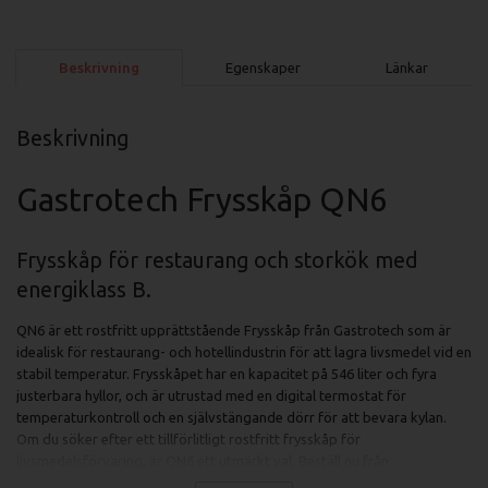
Beskrivning
Egenskaper
Länkar
Beskrivning
Gastrotech Frysskåp QN6
Frysskåp för restaurang och storkök med
energiklass B.
QN6 är ett rostfritt upprättstående Frysskåp från Gastrotech som är
idealisk för restaurang- och hotellindustrin för att lagra livsmedel vid en
stabil temperatur. Frysskåpet har en kapacitet på 546 liter och fyra
justerbara hyllor, och är utrustad med en digital termostat för
temperaturkontroll och en självstängande dörr för att bevara kylan.
Om du söker efter ett tillförlitligt rostfritt frysskåp för
livsmedelsförvaring, är QN6 ett utmärkt val. Beställ nu från
Gastrobutiken.se och få snabb och pålitlig leverans.