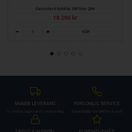
Gastrotech kylskåp 500 liter QR6
18 296
KÖP
SNABB LEVERANS
PERSONLIG SERVICE
Vi skickar lagervaror samma dag
Experthjälp via telefon & mail
TRYGG E-HANDEL
KUNDNÖJDHET