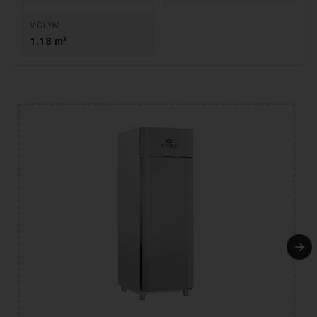
Självstängande dörr som går att hänga om från höger till
VOLYM
vänsterhängd.
1.18 m³
Specifikationer QN6 rostfritt frysskåp:
Volym: 546 liter
Energiförbrukning: 6,32kW/24h
Mått (BxDxH): 700x823x2045 mm
Invändiga mått (BxDxH): 534x700x1485 mm
Vikt (Brutto): 121kg
Vikt (netto): 108kg
Effekt: 313W
Temperaturområde: -18 till -22 grader