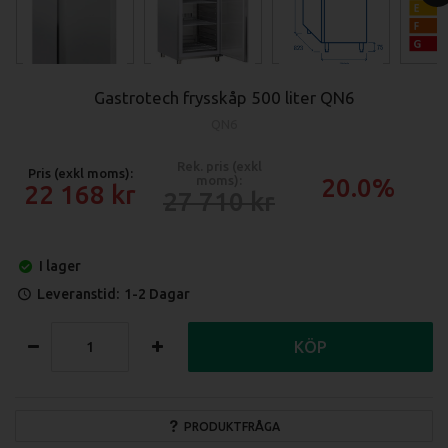
Gastrotech frysskåp 500 liter QN6
QN6
Rek. pris (exkl
Pris (exkl moms):
moms):
20.0%
22 168
27 710
I lager
Leveranstid:
1-2 Dagar
KÖP
PRODUKTFRÅGA