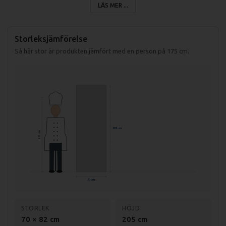
LÄS MER ...
Restaurangfrysen är tillverkad helt i rostfritt både på insidan och
Storleksjämförelse
utsidan.
Så här stor är produkten jämfört med en person på 175 cm.
Hyllplanen i frysskåpet är gastronormanpassade.
Gallerhyllorna i frysskåpet är 65x53cm (2xGN1/1).
Pressade spår i väggarna för gallerhyllorna.
Ventilerad kylning i restaurangkylen.
Justerbara fötter på kylskåpet från 75 mm till 90 mm.
205 cm
175 cm
Förångare med korrisionsskydd.
Hetgasavrostning.
Kylskåpet har en digital termostat där du enkelt kan ställa önskad
70 cm
temperatur.
Väggarna har 80mm tjock isolering.
STORLEK
HÖJD
LED belysning som tänds när du öppnar dörren.
70 × 82 cm
205 cm