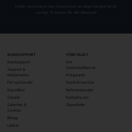
Under sommaren kan leveranser ta något längre tid än
vanligt. Vi tackar för ditt tålamod!
KUNDSUPPORT
FÖRETAGET
Kundsupport
Om
Gastrobutiken.se
Support &
Reklamation
Prisgaranti
För nya kunder
Storköksservice
Köpvillkor
Referenskunder
Garanti
Kontakta oss
Säkerhet &
Öppettider
Cookies
Blogg
Länkar