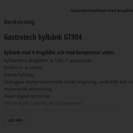
Gastrotech kylbänk med draglåd
Beskrivning
Gastrotech kylbänk GT904
Kylbänk med 4 draglådor och med kompressor under.
Kylbänkens draglådor är GN1/1 anpassade.
Rostfri in- & utsida.
Statisk kylning.
Utdragbar kompressorenhet. Enkel rengöring, underhåll och se
Automatisk avfrostning.
Dixell digital termostat.
45mm tjock isolering av cyclopentane.
Enkelt avtagbar dörrlist för lätt rengöring och underhåll.
Frontpanelen har lutande hål i fronten för bättre luftflöde till
LÄS MER ...
kompressorn.
Justerbara fötter.