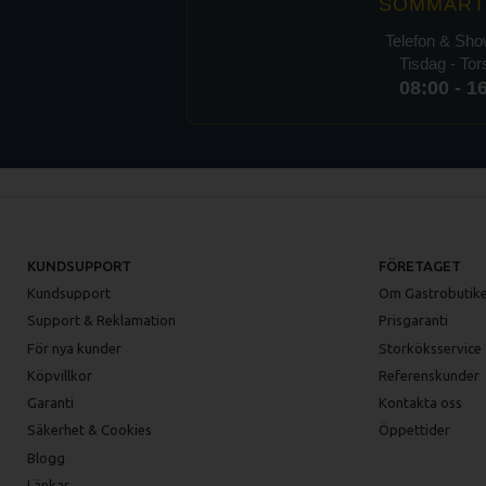
SOMMART
Telefon & Sh
Tisdag - To
08:00 - 1
KUNDSUPPORT
FÖRETAGET
Kundsupport
Om Gastrobutike
Support & Reklamation
Prisgaranti
För nya kunder
Storköksservice
Köpvillkor
Referenskunder
Garanti
Kontakta oss
Säkerhet & Cookies
Öppettider
Blogg
Länkar