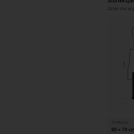
Storleksjä
Så här stor är
175 cm
STORLEK
90 × 70 c