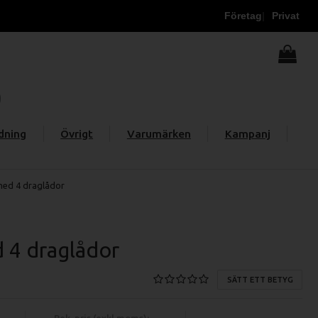
Företag
Privat
dning
Övrigt
Varumärken
Kampanj
med 4 draglådor
 4 draglådor
SÄTT ETT BETYG
Rek. pris (exkl moms):