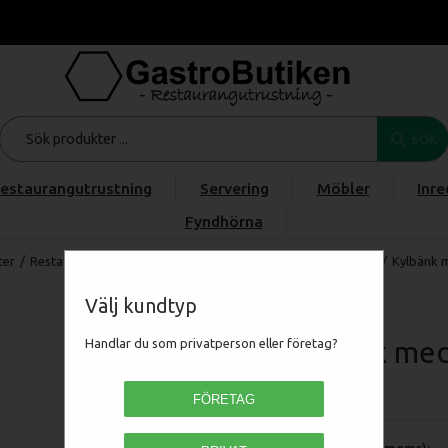
SÖK
estaurangutrustning
Servering
Möbler
Inre
Fyndhörna
ter
/
Restaurangmaskiner
/
KYL & FRYS
/
Kylbänkar
/
Kylbänkar
/
Kylbänk 
Välj kundtyp
Kylbänk med
Handlar du som privatperson eller företag?
GT904
FÖRETAG
Pris (exkl moms):