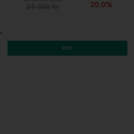
20.0%
24 080
ar
KÖP