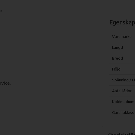
or
Egenskap
Varumärke
Längd
Bredd
Höjd
Spänning / E
rvice.
Antal lådor
Köldmedium
Garantiklass