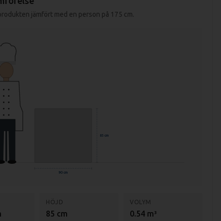
mförelse
 produkten jämfört med en person på 175 cm.
85 cm
90 cm
HÖJD
VOLYM
m
85 cm
0.54 m³