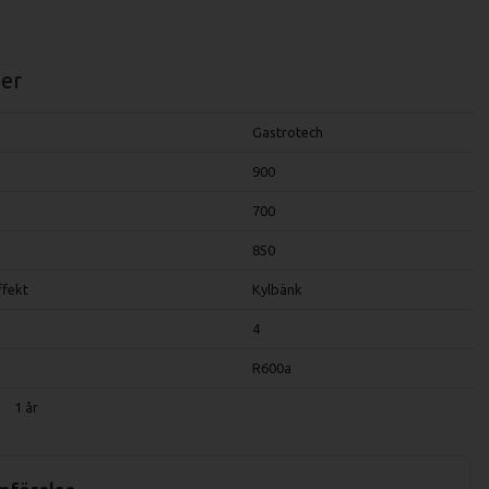
er
Gastrotech
900
700
850
ffekt
Kylbänk
4
R600a
1 år