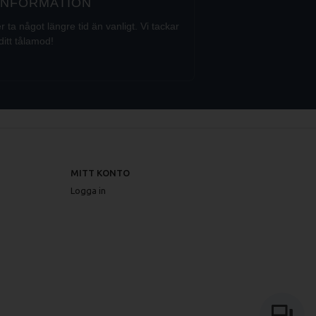
 INFORMATION
a något längre tid än vanligt. Vi tackar
ditt tålamod!
MITT KONTO
Logga in