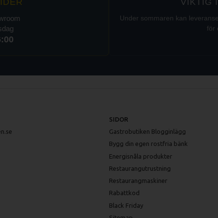
IDER
VIKTIG
owroom
Under sommaren kan leveranser t
rsdag
för 
6:00
SIDOR
n.se
Gastrobutiken Blogginlägg
Bygg din egen rostfria bänk
Energisnåla produkter
Restaurangutrustning
Restaurangmaskiner
Rabattkod
Black Friday
Sitemap