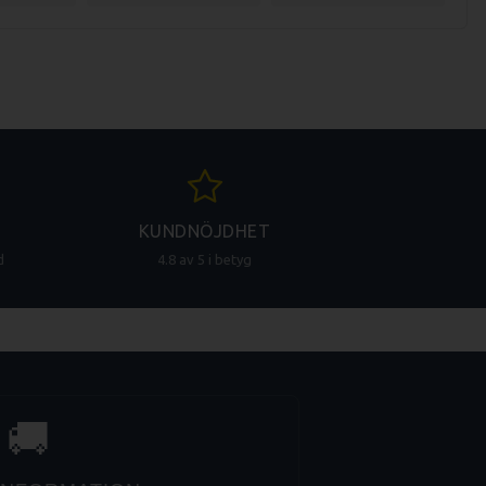
KUNDNÖJDHET
d
4.8 av 5 i betyg
🚚