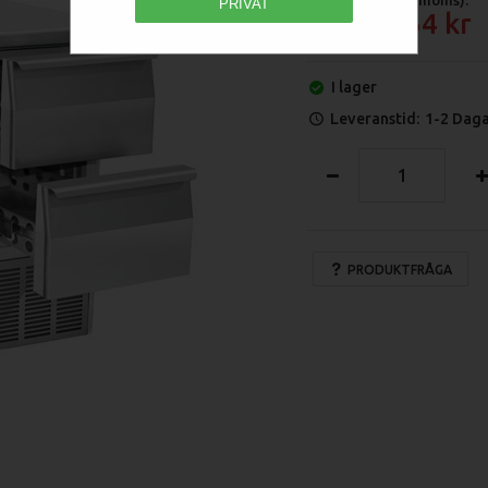
PRIVAT
19 264
I lager
Leveranstid:
1-2 Dag
PRODUKTFRÅGA