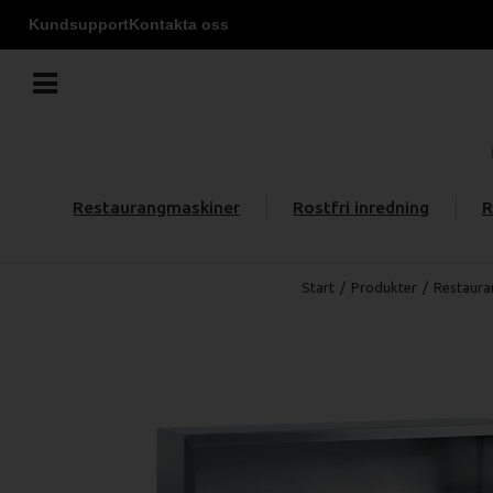
Kundsupport
Kontakta oss
Restaurangmaskiner
Rostfri inredning
R
Start
/
Produkter
/
Restaura