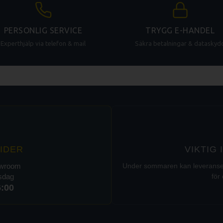
PERSONLIG SERVICE
TRYGG E-HANDEL
Experthjälp via telefon & mail
Säkra betalningar & dataskyd
IDER
VIKTIG
owroom
Under sommaren kan leveranser t
rsdag
för 
6:00