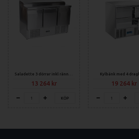
Saladette 3 dörrar inkl ränna för 8st GN1/6
Kylbänk med 4 drag
13 264
19 264
KÖP