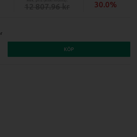
30.0%
12 807.96
ar
KÖP