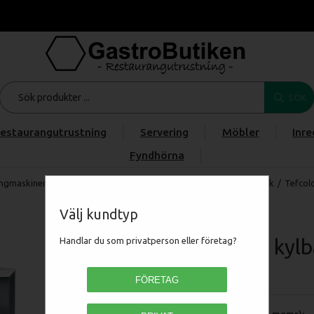
SÖK
estaurangutrustning
Servering
Möbler
Inre
Fyndhörna
ngmaskiner
/
KYL & FRYS
/
Kylbänkar
/
Saladette & Kallskänkbänk
/
Tefcol
Välj kundtyp
Tefcold kyl
Handlar du som privatperson eller företag?
TEF16442
FÖRETAG
Pris (exkl moms):