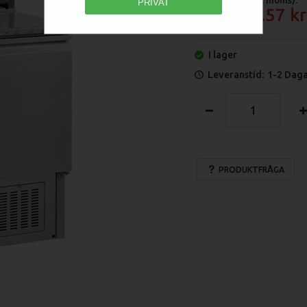
PRIVAT
8 965.57
I lager
Leveranstid:
1-2 Dag
PRODUKTFRÅGA