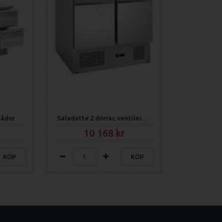
lådor
Saladette 2 dörrar, ventilerad kylning
10 168
KÖP
KÖP