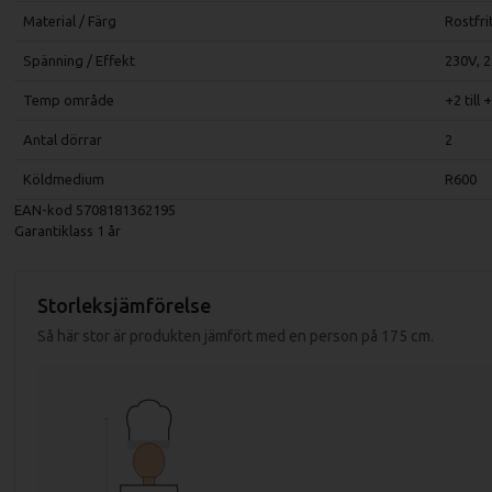
Material / Färg
Rostfri
Spänning / Effekt
230V, 
Temp område
+2 till 
Antal dörrar
2
Köldmedium
R600
EAN-kod
5708181362195
Garantiklass
1 år
Storleksjämförelse
Så här stor är produkten jämfört med en person på 175 cm.