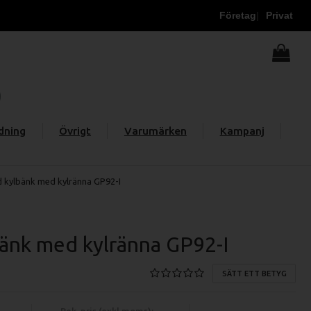
Företag
Privat
dning
Övrigt
Varumärken
Kampanj
d kylbänk med kylränna GP92-I
bänk med kylränna GP92-I
SÄTT ETT BETYG
Rek. pris (exkl moms):