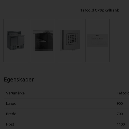
Tefcold GP92 Kylbänk
Egenskaper
Varumärke
Tefcol
Längd
900
Bredd
700
Höjd
1100