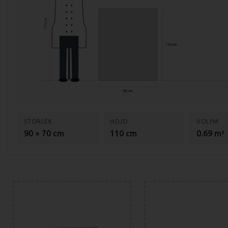
175 cm
110 cm
90 cm
STORLEK
HÖJD
VOLYM
90 × 70 cm
110 cm
0.69 m³