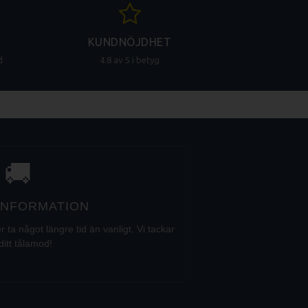
KUNDNÖJDHET
d
4.8 av 5 i betyg
🚚
 INFORMATION
a något längre tid än vanligt. Vi tackar
ditt tålamod!