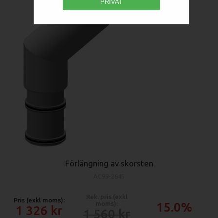
PRIVAT
Förlängning av skorsten
AC99-2645
Rek. pris (exkl
Pris (exkl moms):
moms):
15.0%
1 326
1 560