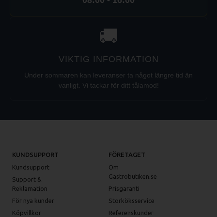
08:00 - 16:00
🚚
VIKTIG INFORMATION
Under sommaren kan leveranser ta något längre tid än
vanligt. Vi tackar för ditt tålamod!
KUNDSUPPORT
FÖRETAGET
Kundsupport
Om
Gastrobutiken.se
Support &
Reklamation
Prisgaranti
För nya kunder
Storköksservice
Köpvillkor
Referenskunder