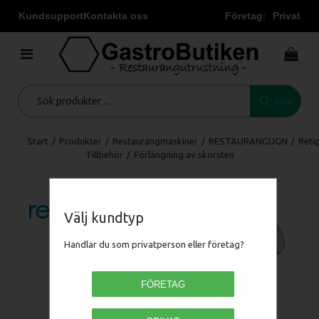
Kundsupport
Kontakta oss
Företag
Privat
SÖK
Start
/
Produkter
/
Restaurangmaskiner
/
RESTAURANGUGN
/
Reti
Tillbehör
/
Förlängning av skorsten
Välj kundtyp
Handlar du som privatperson eller företag?
FÖRETAG