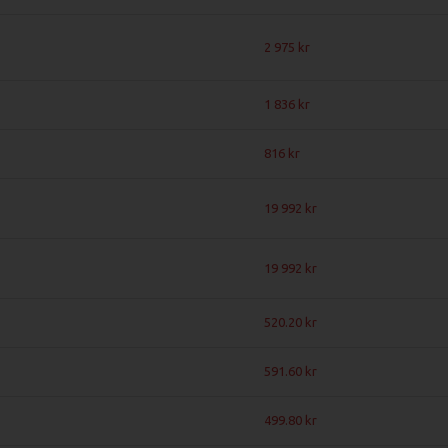
2 975
1 836
816
19 992
19 992
520.20
591.60
499.80