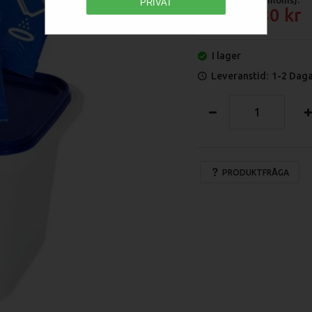
PRIVAT
754.80
I lager
Leveranstid:
1-2 Dag
PRODUKTFRÅGA