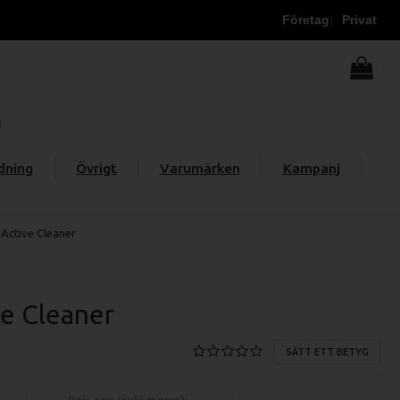
Företag
Privat
dning
Övrigt
Varumärken
Kampanj
 Active Cleaner
ve Cleaner
SÄTT ETT BETYG
Rek. pris (exkl moms):