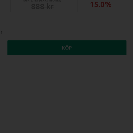
15.0%
888
ar
KÖP