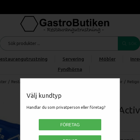
SÖK
estaurangutrustning
Servering
Möbler
Inre
Fyndhörna
kter
/
Restaurangmaskiner
/
RESTAURANGUGN
/
Retigo Tillbehör
/
Retigo
Välj kundtyp
Retigo Acti
Handlar du som privatperson eller företag?
OA11-0040
FÖRETAG
Pris (exkl moms):