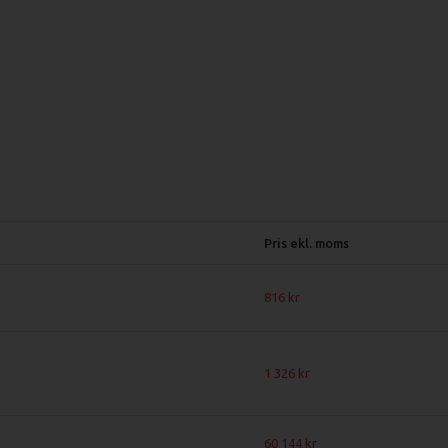
Pris ekl. moms
816
1 326
60 144