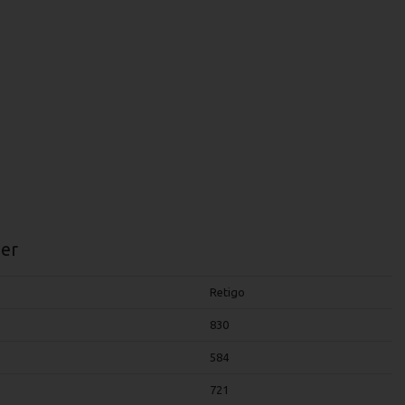
er
Retigo
830
584
721