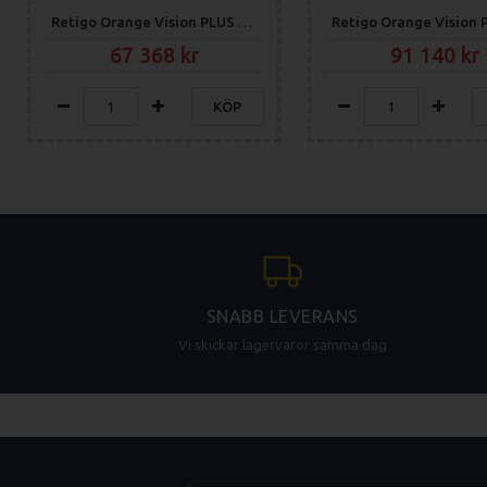
Retigo Orange Vision PLUS 611i
67 368
91 140
KÖP
SNABB LEVERANS
Vi skickar lagervaror samma dag