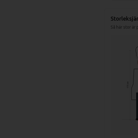
Storleksjä
Så här stor är
175 cm