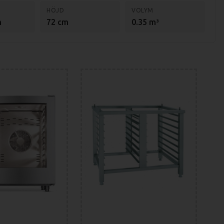
HÖJD
VOLYM
m
72 cm
0.35 m³