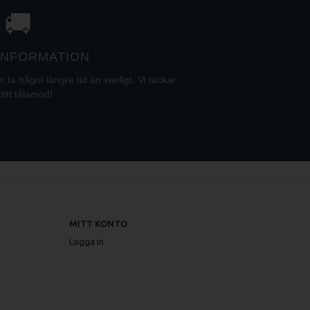
🚚
 INFORMATION
a något längre tid än vanligt. Vi tackar
ditt tålamod!
MITT KONTO
Logga in