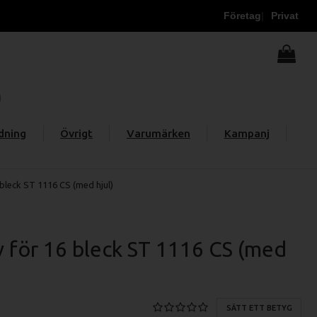
Företag
Privat
dning
Övrigt
Varumärken
Kampanj
 bleck ST 1116 CS (med hjul)
v för 16 bleck ST 1116 CS (med
SÄTT ETT BETYG