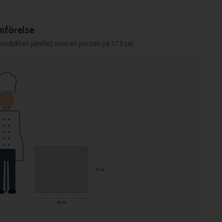
mförelse
 produkten jämfört med en person på 175 cm.
72 cm
83 cm