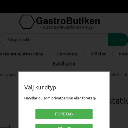
SÖK
estaurangutrustning
Servering
Möbler
Inre
Fyndhörna
rangmaskiner
/
RESTAURANGUGN
/
Retigo Tillbehör
/
Retigo stativ för 16
Välj kundtyp
Retigo stati
Handlar du som privatperson eller företag?
hjul)
FÖRETAG
HC99-0304