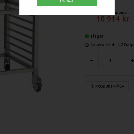
PRIVAT
Pris (exkl moms):
10 914
I lager
Leveranstid:
1-2 Dag
PRODUKTFRÅGA