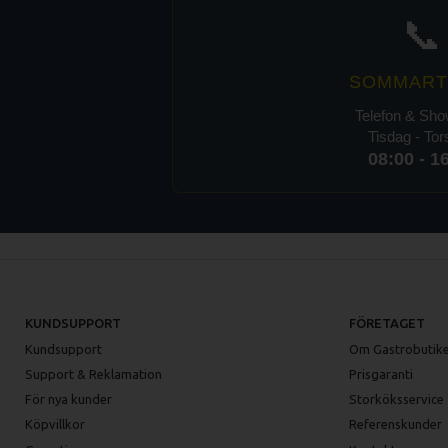
📞
SOMMART
Telefon & Sh
Tisdag - To
08:00 - 1
KUNDSUPPORT
FÖRETAGET
Kundsupport
Om Gastrobutike
Support & Reklamation
Prisgaranti
För nya kunder
Storköksservice
Köpvillkor
Referenskunder