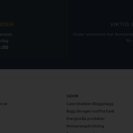
IDER
VIKTIG
owroom
Under sommaren kan leveranser t
rsdag
för 
6:00
SIDOR
n.se
Gastrobutiken Blogginlägg
Bygg din egen rostfria bänk
Energisnåla produkter
Restaurangutrustning