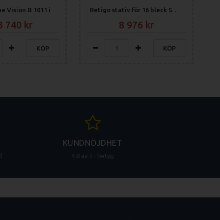
e Vision B 1011 i
Retigo stativ för 16 bleck ST 1116
3 740
8 976
KÖP
KÖP
KUNDNÖJDHET
d
4.8 av 5 i betyg