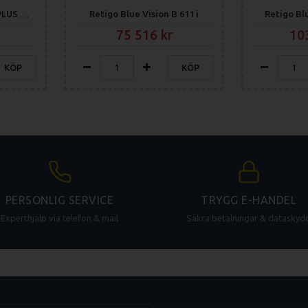
Retigo Orange Vision PLUS 1011i
Retigo Blue Vision B 611 i
Retigo Blu
75 516
10
KÖP
KÖP
PERSONLIG SERVICE
TRYGG E-HANDEL
Experthjälp via telefon & mail
Säkra betalningar & dataskyd