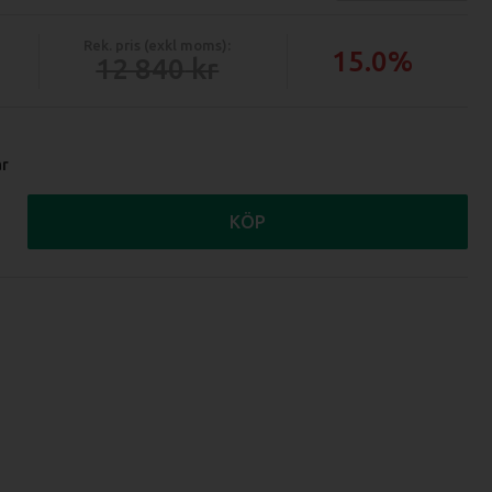
Rek. pris (exkl moms):
15.0%
12 840
ar
KÖP