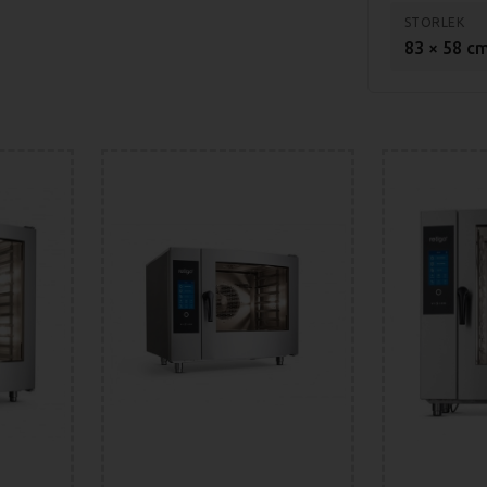
STORLEK
83 × 58 c