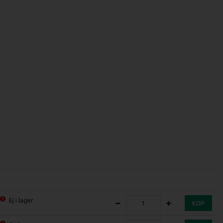
Ej i lager
KÖP