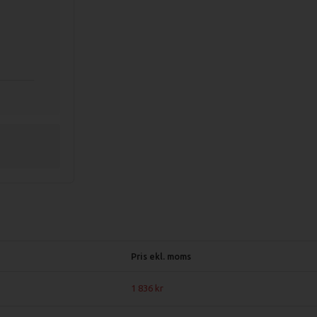
Pris ekl. moms
nggenerator ger perfekt ångresultat.
abbare servering av mat i stora sällskap.
1 836
imera vätskeförlust vid långtidskok.