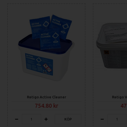
ANDRA FINESSER
Aktiv rengöring - Självrengöring sparar tid för kocken.
Trippelt isolerglas - sparar energi.
Auto reverserande fläkt - jämnt resultat överallt i ugnsutrymmet.
Flap ventil - Patenterad avfuktningssystem för fin färg och krispighe
7 fläkthastigheter - Precis kontroll av luftflödet.
Automatisk avstängning av fläkt när dörren öppnas.
Fläkttid - 3 steg
Kraftigt dörrhandtag - tillverkat med silverjonmaterial för antibakter
AISI 304 rostfritt stål - lång livslängd.
Rundade hörn i ugnsutrymmet.
Pistoldusch.
Vattenuppsamlare för att minimera risken för blöta golv som man lä
Inbyggd värmeväxlare sparar vatten.
Gejderstöd med 65mm distans som enkelt går att plocka bort.
Retigo Active Cleaner
Retigo V
754.80
47
Model
B 611 i
Technical specification
2E0611IA
Energy
Electricity
KÖP
Steam generation
Injection