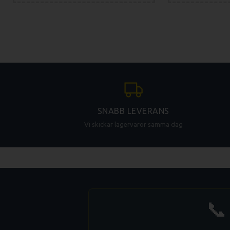
Capacity
7 x GN1/1
Capacity
(optional)
5 x 600/400
Capacity of meals
51-150
Spacing
65 mm
Dimensions (w x h x d)
933 x 786 x 821 mm
Weight
116 kg
Total power
10,9 kW
Heat power
10,3 kW
Steam generator power
-
SNABB LEVERANS
Fuse protection
16 A
Vi skickar lagervaror samma dag
Voltage
3N~/380-415V/50-60 H
Noise level
max. 70 dBA
Water/Drain connection
G 3/4” / 50 mm
Gas connection
-
Temperature
30 - 300 °C
📞