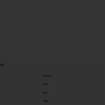
er
Retigo
933
821
786