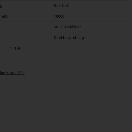
rg
Rostfritt
ffekt
10000
50-150 Måltider
Direktinsprutning
1+1 år
ue Vision 611i