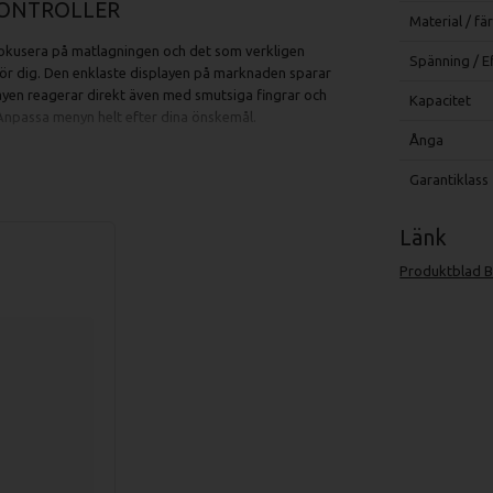
KONTROLLER
Material / fä
 fokusera på matlagningen och det som verkligen
Spänning / E
ör dig. Den enklaste displayen på marknaden sparar
playen reagerar direkt även med smutsiga fingrar och
Kapacitet
npassa menyn helt efter dina önskemål.
Ånga
NVESTERING
Garantiklass
r på besparingar varje dag. Inbyggd värmeväxlare,
glas, 50mm tjock isolering kombinerat med automatisk
Länk
erar bra återbetalning på din investering (ROI).
Produktblad Bl