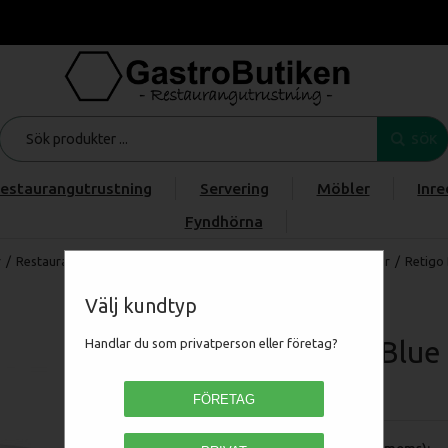
SÖK
estaurangutrustning
Servering
Möbler
Inre
Fyndhörna
r
/
Restaurangmaskiner
/
RESTAURANGUGN
/
Retigo kombiugnar
/
Retigo 
Välj kundtyp
Retigo Blue 
Handlar du som privatperson eller företag?
H14-0201-IA
FÖRETAG
Pris (exkl moms):