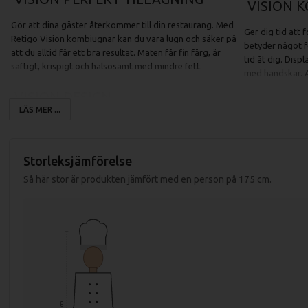
VISION 
Gör att dina gäster återkommer till din restaurang. Med
Ger dig tid att
Retigo Vision kombiugnar kan du vara lugn och säker på
betyder något f
att du alltid får ett bra resultat. Maten får fin färg, är
tid åt dig. Dis
saftigt, krispigt och hälsosamt med mindre fett.
med handskar. A
VISION DESIGN
SMART I
LÄS MER ...
Gör matlagningen enkel och komfortabel. Upptäck alla
Genererar penga
fördelar, utomordentliga ergonomiska egenskaper och
trippelt isoler
attraktiva utseende. Allt detta med fokus på säkerhet,
rengöring garant
Storleksjämförelse
hög hygienisk standard och lång hållbarhet.
Så här stor är produkten jämfört med en person på 175 cm.