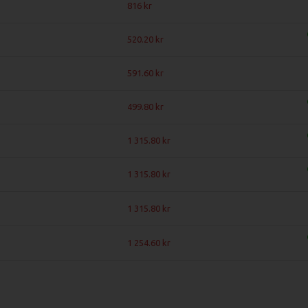
816
en sjunker när man laddar ugnen.
520.20
591.60
499.80
1 315.80
a laga mat i en Retigo kombiugn.
1 315.80
mma resultat varje gång.
1 315.80
kan då återskapa programmet och använda det igen när
1 254.60
ll.