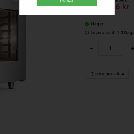
PRIVAT
75 516
I lager
Leveranstid:
1-2 Dag
PRODUKTFRÅGA