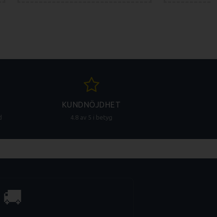
KUNDNÖJDHET
d
4.8 av 5 i betyg
🚚