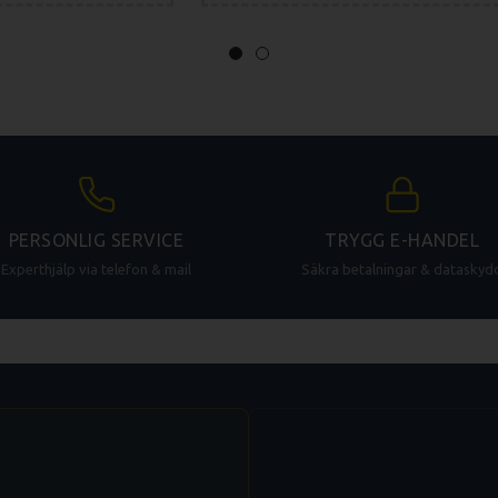
7 x GN1/1
5 x 600/400
51-150
65 mm
933 x 786 x 821 mm
122 kg
10,9 kW
10,3 kW
9 kW
PERSONLIG SERVICE
TRYGG E-HANDEL
16 A
Experthjälp via telefon & mail
Säkra betalningar & dataskyd
z
3N~/380-415V/50-60 Hz
max. 70 dBA
G 3/4” / 50 mm
-
30 - 300 °C