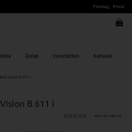
Företag
Privat
dning
Övrigt
Varumärken
Kampanj
Blue Vision B 611 i
Vision B 611 i
SÄTT ETT BETYG
Rek. pris (exkl moms):