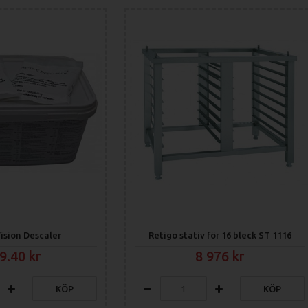
t.
iell funktion.
tt kan halka på.
ision Descaler
Retigo stativ för 16 bleck ST 1116
9.40
8 976
B 611 b
2E0611BA
Electricity
KÖP
KÖP
Boiler