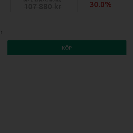
30.0%
107 880
ar
KÖP