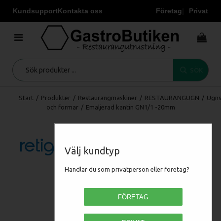
Kundsupport
Kontakta oss
Företag
Privat
SÖK
Start
/
Produkter
/
Restaurangmaskiner
/
RESTAURANGUGN
/
Ugns
och formar
/
Emaljerad kantin GN1/1 -20mm
Välj kundtyp
Handlar du som privatperson eller företag?
FÖRETAG