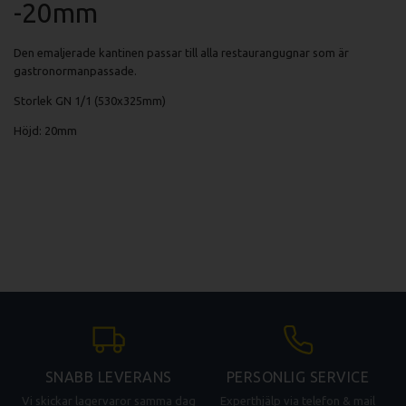
-20mm
Den emaljerade kantinen passar till alla restaurangugnar som är
gastronormanpassade.
Storlek GN 1/1 (530x325mm)
Höjd: 20mm
SNABB LEVERANS
PERSONLIG SERVICE
Vi skickar lagervaror samma dag
Experthjälp via telefon & mail