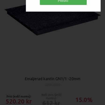
PRIVAT
Emaljerad kantin GN1/1 -20mm
OA01-0020
Rek. pris (exkl
Pris (exkl moms):
moms):
15.0%
520.20
612