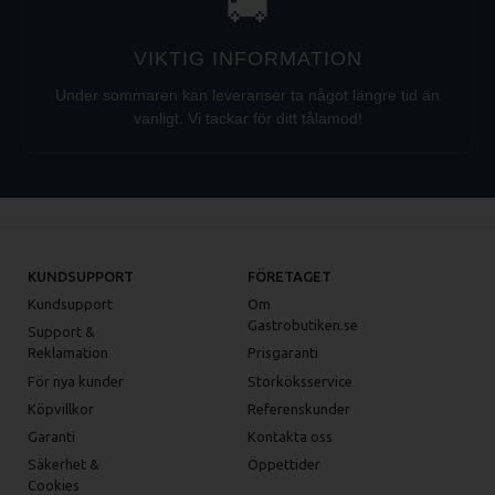
🚚
VIKTIG INFORMATION
Under sommaren kan leveranser ta något längre tid än
vanligt. Vi tackar för ditt tålamod!
KUNDSUPPORT
FÖRETAGET
Kundsupport
Om
Gastrobutiken.se
Support &
Reklamation
Prisgaranti
För nya kunder
Storköksservice
Köpvillkor
Referenskunder
Garanti
Kontakta oss
Säkerhet &
Öppettider
Cookies