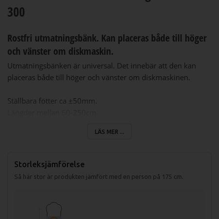
300
Rostfri utmatningsbänk. Kan placeras både till höger
och vänster om diskmaskin.
Utmatningsbänken är universal. Det innebär att den kan
placeras både till höger och vänster om diskmaskinen.
Ställbara fötter ca ±50mm.
Längder mellan 60-250cm.
Nedsänkt kant runt hela utmatningsbänken för
LÄS MER ...
vattenavrinning.
Bänken hakas på diskmaskinens kant.
Underhylla ingår på de bänkar som har 2 benpar.
Storleksjämförelse
Alla inmatningsbänkarna kan måttanpassas. Kontakta oss
Så här stor är produkten jämfört med en person på 175 cm.
för offert.
Specifikationer
Artikelkod:
Benämning:
Längd:
Bredd: