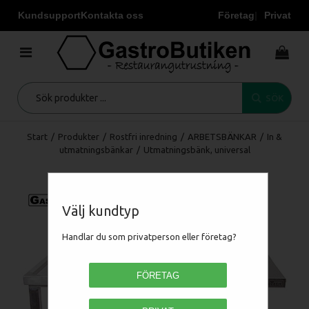
Kundsupport
Kontakta oss
Företag
Privat
SÖK
Start
/
Produkter
/
Rostfri inredning
/
ARBETSBÄNKAR
/
In &
utmatningsbänkar
/
Utmatningsbänk, universal
Välj kundtyp
Handlar du som privatperson eller företag?
FÖRETAG