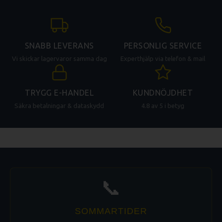
GT 300-24
Utmatningsbänk, universal 2400mm
2400
600
GT 300-25
Utmatningsbänk, universal 2500mm
2500
600
SNABB LEVERANS
PERSONLIG SERVICE
Vi skickar lagervaror samma dag
Experthjälp via telefon & mail
TRYGG E-HANDEL
KUNDNÖJDHET
Säkra betalningar & dataskydd
4.8 av 5 i betyg
📞
SOMMARTIDER