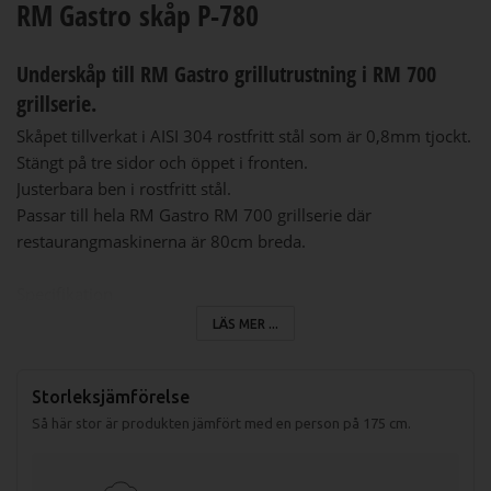
RM Gastro skåp P-780
Underskåp till RM Gastro grillutrustning i RM 700
grillserie.
Skåpet tillverkat i AISI 304 rostfritt stål som är 0,8mm tjockt.
Stängt på tre sidor och öppet i fronten.
Justerbara ben i rostfritt stål.
Passar till hela RM Gastro RM 700 grillserie där
restaurangmaskinerna är 80cm breda.
Specifikation
Mått (LxBxH): 800x730x600mm
LÄS MER ...
Storleksjämförelse
Så här stor är produkten jämfört med en person på 175 cm.