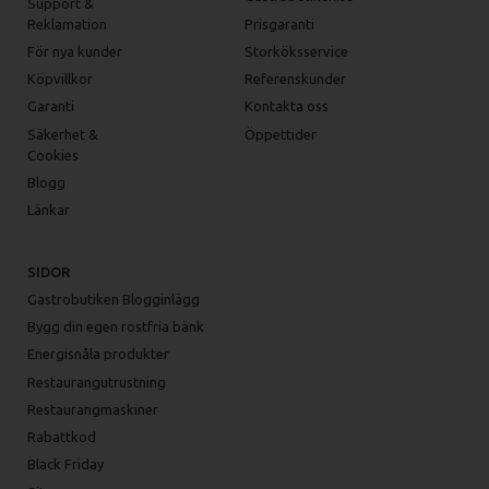
Support &
Reklamation
Prisgaranti
För nya kunder
Storköksservice
Köpvillkor
Referenskunder
Garanti
Kontakta oss
Säkerhet &
Öppettider
Cookies
Blogg
Länkar
SIDOR
Gastrobutiken Blogginlägg
Bygg din egen rostfria bänk
Energisnåla produkter
Restaurangutrustning
Restaurangmaskiner
Rabattkod
Black Friday