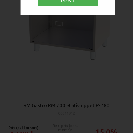
PRIVAT
RM Gastro RM 700 Stativ öppet P-780
00011912
Rek. pris (exkl
Pris (exkl moms):
moms):
15.0%