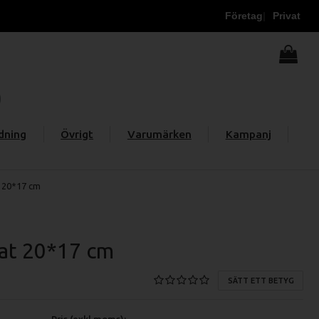
Företag
Privat
dning
Övrigt
Varumärken
Kampanj
t 20*17 cm
fat 20*17 cm
SÄTT ETT BETYG
Pris (exkl moms):