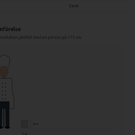
Coral
mförelse
 produkten jämfört med en person på 175 cm.
20 cm
17 cm