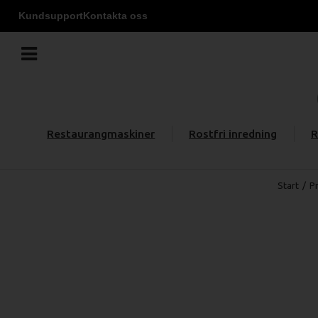
Kundsupport
Kontakta oss
Restaurangmaskiner
Rostfri inredning
R
Start
/
P