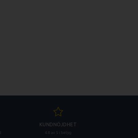
KUNDNÖJDHET
d
4.8 av 5 i betyg