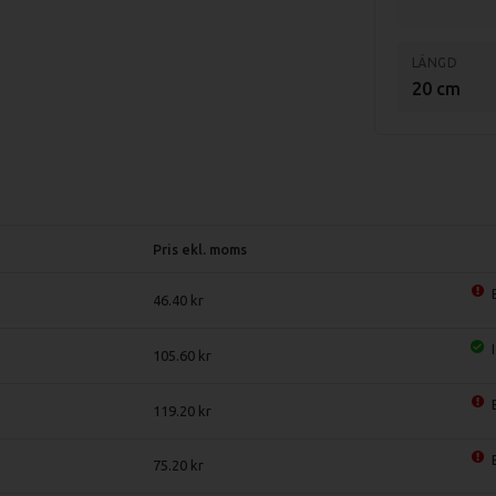
LÄNGD
20 cm
Pris ekl. moms
46.40
105.60
119.20
75.20