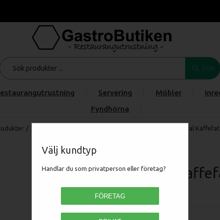
SÖK
estaurangutrustning
Servering
Möbler
Inre
Fyndhörna
rodukter
/
Servering
/
Porslin
/
Porslinserier
/
Bonna Coral
/
Coral Kaffefa
Välj kundtyp
Coral Kaffe
Handlar du som privatperson eller företag?
PACRL 01STB
FÖRETAG