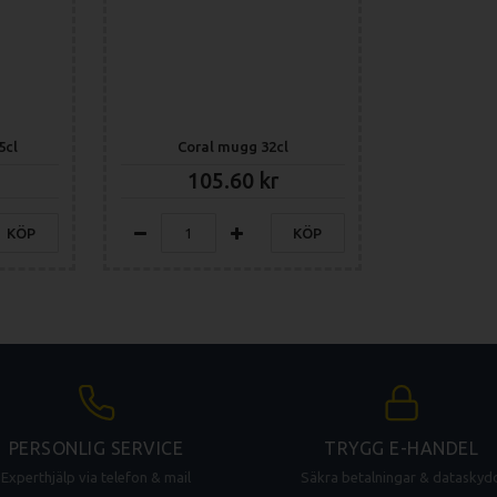
5cl
Coral mugg 32cl
105.60
KÖP
KÖP
PERSONLIG SERVICE
TRYGG E-HANDEL
Experthjälp via telefon & mail
Säkra betalningar & dataskyd