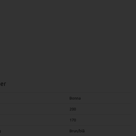
er
Bonna
200
170
g
Brun/blå