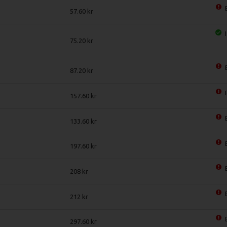
57.60
75.20
87.20
157.60
133.60
197.60
208
212
297.60