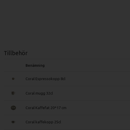
Tillbehör
Benämning
Coral Espressokopp 8cl
Coral mugg 32cl
Coral Kaffefat 20*17 cm
Coral kaffekopp 25cl