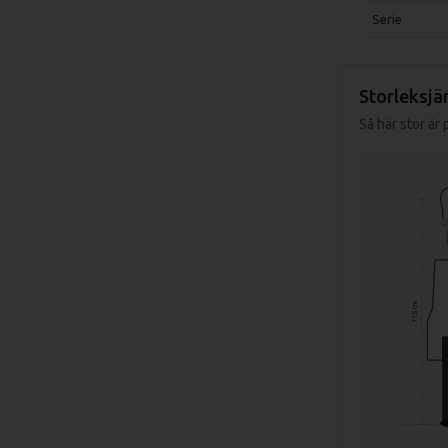
Serie
Storleksjä
Så här stor är
175 cm