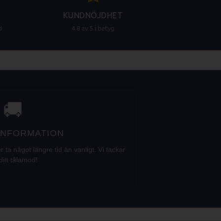
KUNDNÖJDHET
d
4.8 av 5 i betyg
🚚
 INFORMATION
a något längre tid än vanligt. Vi tackar
ditt tålamod!