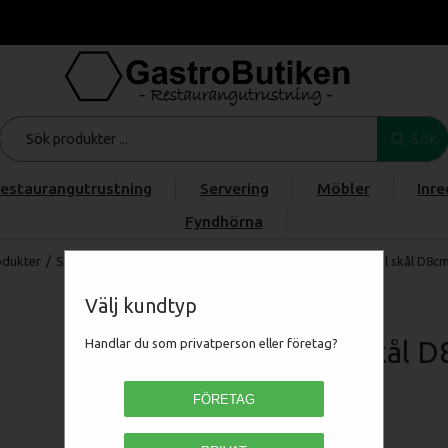
SÖK
estaurangutrustning
Servering
Möbler
Inre
Fyndhörna
odukter
/
Servering
/
Porslin
/
Porslinserier
/
Bonna Coral
/
Coral skål D8cm
Välj kundtyp
Coral skål D
Handlar du som privatperson eller företag?
PACRL 8JO
FÖRETAG