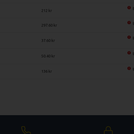
212
297.60
37.60
50.40
136