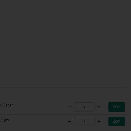
Ej i lager
KÖP
I lager
KÖP