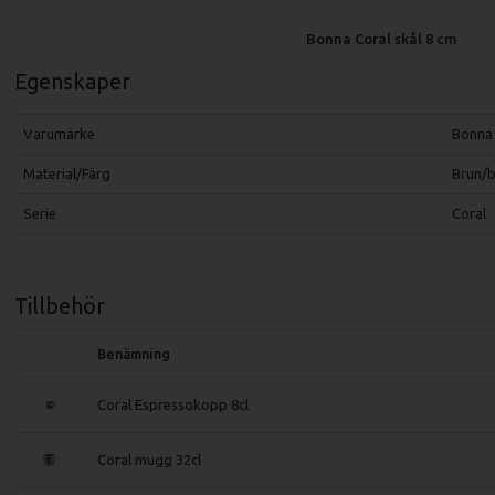
Bonna Coral skål 8 cm
Egenskaper
Varumärke
Bonna
Material/Färg
Brun/b
Serie
Coral
Tillbehör
Benämning
Coral Espressokopp 8cl
Coral mugg 32cl