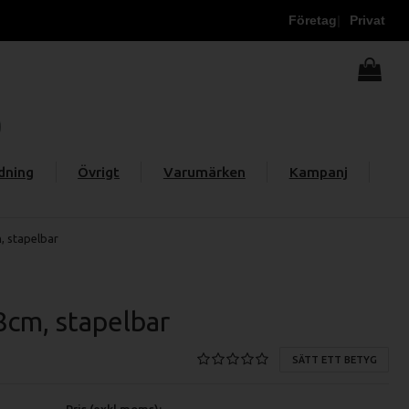
Företag
Privat
dning
Övrigt
Varumärken
Kampanj
, stapelbar
8cm, stapelbar
SÄTT ETT BETYG
Pris (exkl moms):