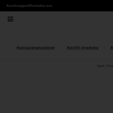
Kundsupport
Kontakta oss
Restaurangmaskiner
Rostfri inredning
R
Start
/
Pr