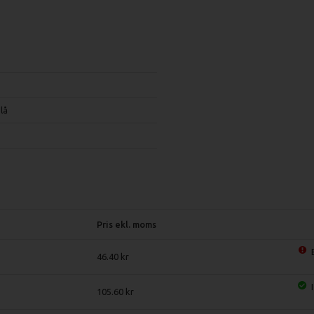
lå
Pris ekl. moms
46.40
105.60