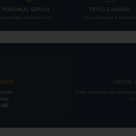
PERSONLIG SERVICE
TRYGG E-HANDEL
Experthjälp via telefon & mail
Säkra betalningar & dataskyd
IDER
VIKTIG
owroom
Under sommaren kan leveranser t
rsdag
för 
6:00