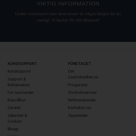
VIKTIG INFORMATION
Under sommaren kan leveranser ta något längre tid än
vanligt. Vi tackar för ditt tålamod!
KUNDSUPPORT
FÖRETAGET
Kundsupport
Om
Gastrobutiken.se
Support &
Reklamation
Prisgaranti
För nya kunder
Storköksservice
Köpvillkor
Referenskunder
Garanti
Kontakta oss
Säkerhet &
Öppettider
Cookies
Blogg