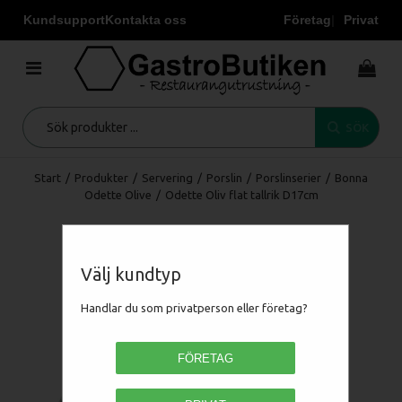
Kundsupport
Kontakta oss
Företag
Privat
SÖK
Start
/
Produkter
/
Servering
/
Porslin
/
Porslinserier
/
Bonna
Odette Olive
/
Odette Oliv flat tallrik D17cm
Välj kundtyp
Handlar du som privatperson eller företag?
FÖRETAG