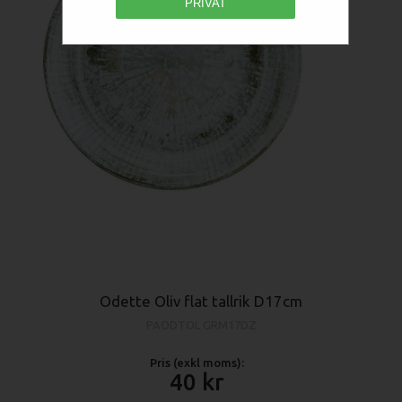
PRIVAT
Odette Oliv flat tallrik D17cm
PAODTOL GRM17DZ
Pris (exkl moms):
40