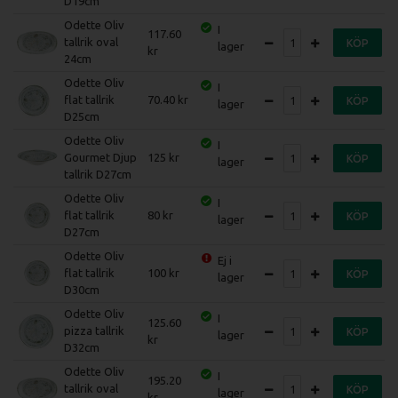
D19cm
Odette Oliv
I
117.60
tallrik oval
KÖP
lager
24cm
Odette Oliv
I
flat tallrik
70.40
KÖP
lager
D25cm
Odette Oliv
I
Gourmet Djup
125
KÖP
lager
tallrik D27cm
Odette Oliv
I
flat tallrik
80
KÖP
lager
D27cm
Odette Oliv
Ej i
flat tallrik
100
KÖP
lager
D30cm
Odette Oliv
I
125.60
pizza tallrik
KÖP
lager
D32cm
Odette Oliv
I
195.20
tallrik oval
KÖP
lager