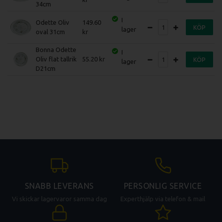
34cm
I
Odette Oliv
149.60
KÖP
lager
oval 31cm
Bonna Odette
I
Oliv flat tallrik
55.20
KÖP
lager
D21cm
SNABB LEVERANS
PERSONLIG SERVICE
Vi skickar lagervaror samma dag
Experthjälp via telefon & mail