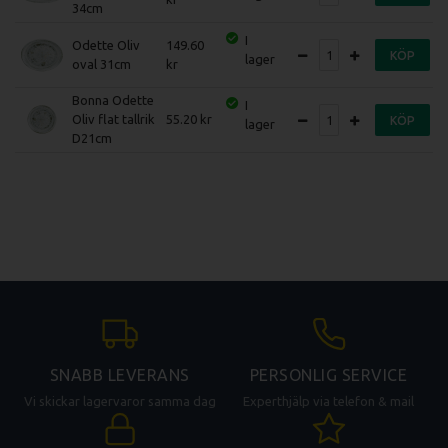
34cm
I
Odette Oliv
149.60
KÖP
lager
oval 31cm
Bonna Odette
I
Oliv flat tallrik
55.20
KÖP
lager
D21cm
SNABB LEVERANS
PERSONLIG SERVICE
Vi skickar lagervaror samma dag
Experthjälp via telefon & mail