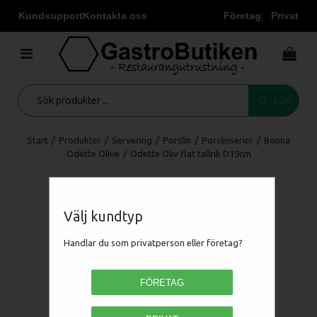
Kundsupport
Kontakta oss
Företag
Privat
SÖK
Start
/
Produkter
/
Servering
/
Porslin
/
Porslinserier
/
Bonna
Odette Olive
/
Odette Oliv flat tallrik D19cm
Välj kundtyp
Handlar du som privatperson eller företag?
FÖRETAG