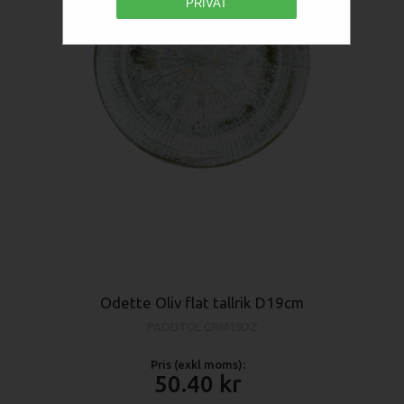
PRIVAT
Odette Oliv flat tallrik D19cm
PAODTOL GRM19DZ
Pris (exkl moms):
50.40