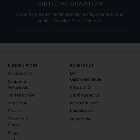
VIKTIG INFORMATION
Under sommaren kan leveranser ta något längre tid än
vanligt. Vi tackar för ditt tålamod!
KUNDSUPPORT
FÖRETAGET
Kundsupport
Om
Gastrobutiken.se
Support &
Reklamation
Prisgaranti
För nya kunder
Storköksservice
Köpvillkor
Referenskunder
Garanti
Kontakta oss
Säkerhet &
Öppettider
Cookies
Blogg