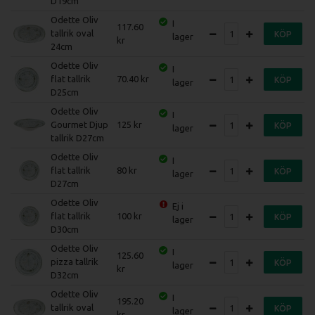
D19cm
Odette Oliv
I
117.60
tallrik oval
KÖP
lager
24cm
Odette Oliv
I
flat tallrik
70.40
KÖP
lager
D25cm
Odette Oliv
I
Gourmet Djup
125
KÖP
lager
tallrik D27cm
Odette Oliv
I
flat tallrik
80
KÖP
lager
D27cm
Odette Oliv
Ej i
flat tallrik
100
KÖP
lager
D30cm
Odette Oliv
I
125.60
pizza tallrik
KÖP
lager
D32cm
Odette Oliv
I
195.20
tallrik oval
KÖP
lager