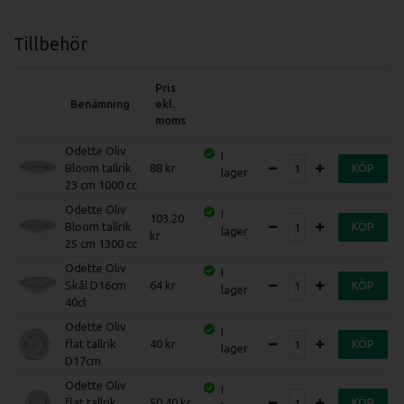
Tillbehör
Pris
Benämning
ekl.
moms
Odette Oliv
I
Bloom tallrik
88
KÖP
lager
23 cm 1000 cc
Odette Oliv
I
103.20
Bloom tallrik
KÖP
lager
25 cm 1300 cc
Odette Oliv
I
Skål D16cm
64
KÖP
lager
40cl
Odette Oliv
I
flat tallrik
40
KÖP
lager
D17cm
Odette Oliv
I
flat tallrik
50.40
KÖP