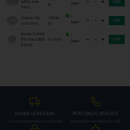
tallrik oval
KÖP
lager
34cm
I
Odette Oliv
149.60
KÖP
lager
oval 31cm
Bonna Odette
I
Oliv flat tallrik
55.20
KÖP
lager
D21cm
SNABB LEVERANS
PERSONLIG SERVICE
Vi skickar lagervaror samma dag
Experthjälp via telefon & mail