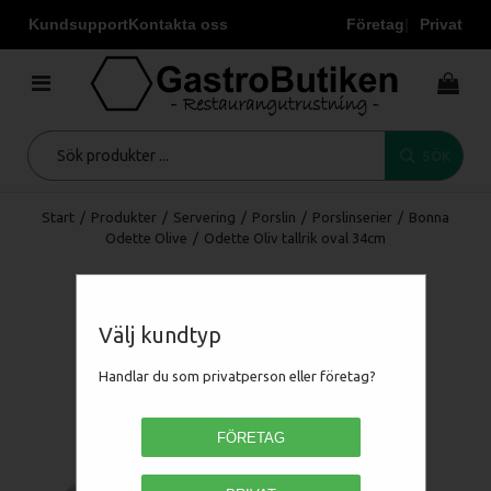
Kundsupport
Kontakta oss
Företag
Privat
SÖK
Start
/
Produkter
/
Servering
/
Porslin
/
Porslinserier
/
Bonna
Odette Olive
/
Odette Oliv tallrik oval 34cm
Välj kundtyp
Handlar du som privatperson eller företag?
FÖRETAG