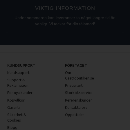
VIKTIG INFORMATION
Under sommaren kan leveranser ta något längre tid än
vanligt. Vi tackar för ditt tålamod!
KUNDSUPPORT
FÖRETAGET
Kundsupport
Om
Gastrobutiken.se
Support &
Reklamation
Prisgaranti
För nya kunder
Storköksservice
Köpvillkor
Referenskunder
Garanti
Kontakta oss
Säkerhet &
Öppettider
Cookies
Blogg