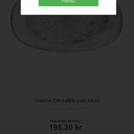
PRIVAT
Odette Oliv tallrik oval 34cm
PAODTOL GRM34OKY
Pris (exkl moms):
195.20