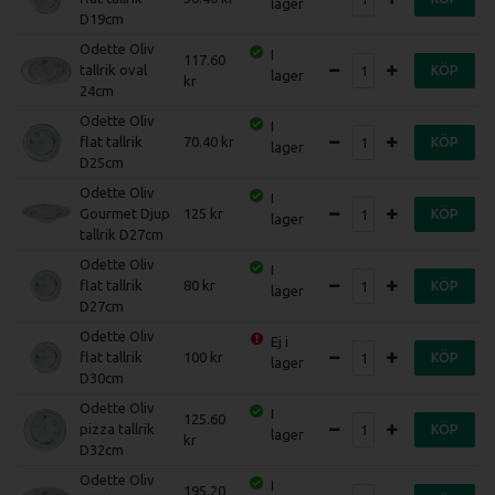
lager
D19cm
Odette Oliv
I
117.60
tallrik oval
KÖP
lager
24cm
Odette Oliv
I
flat tallrik
70.40
KÖP
lager
D25cm
Odette Oliv
I
Gourmet Djup
125
KÖP
lager
tallrik D27cm
Odette Oliv
I
flat tallrik
80
KÖP
lager
D27cm
Odette Oliv
Ej i
flat tallrik
100
KÖP
lager
D30cm
Odette Oliv
I
125.60
pizza tallrik
KÖP
lager
D32cm
Odette Oliv
I
195.20