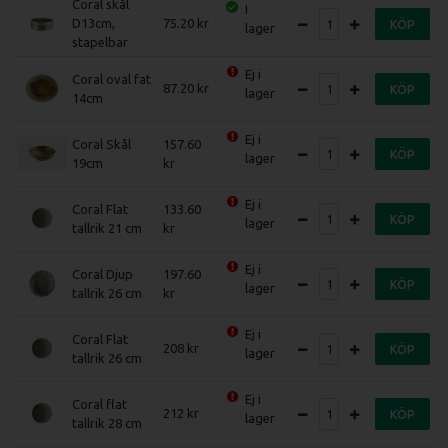
Coral skål
I
D13cm,
75.20
KÖP
lager
stapelbar
Ej i
Coral oval fat
87.20
KÖP
lager
14cm
Ej i
Coral Skål
157.60
KÖP
lager
19cm
Ej i
Coral Flat
133.60
KÖP
lager
tallrik 21 cm
Ej i
Coral Djup
197.60
KÖP
lager
tallrik 26 cm
Ej i
Coral Flat
208
KÖP
lager
tallrik 26 cm
Ej i
Coral flat
212
KÖP
lager
tallrik 28 cm