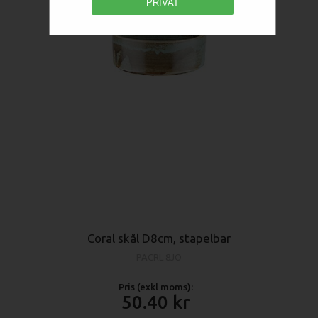
PRIVAT
Coral skål D8cm, stapelbar
PACRL 8JO
Pris (exkl moms):
50.40