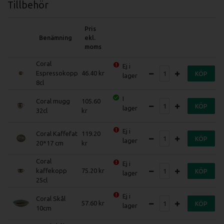
Tillbehör
Pris
Benämning
ekl.
moms
Coral
Ej i
Espressokopp
46.40
KÖP
lager
8cl
I
Coral mugg
105.60
KÖP
lager
32cl
Ej i
Coral Kaffefat
119.20
KÖP
lager
20*17 cm
Coral
Ej i
kaffekopp
75.20
KÖP
lager
25cl
Ej i
Coral Skål
57.60
KÖP
lager
10cm