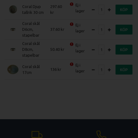
Ej i
Coral Djup
297.60
KÖP
lager
tallrik 30 cm
Coral skål
Ej i
D6cm,
37.60
KÖP
lager
stapelbar
Coral skål
Ej i
D8cm,
50.40
KÖP
lager
stapelbar
Ej i
Coral skål
136
KÖP
lager
17cm