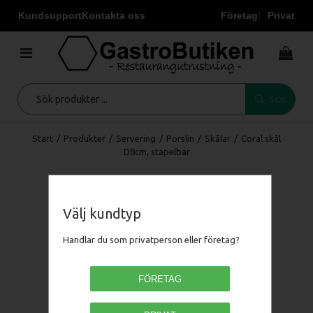
Kundsupport
Kontakta oss
Företag
Privat
SÖK
Start
/
Produkter
/
Servering
/
Porslin
/
Skålar
/
Coral skål
D8cm, stapelbar
Välj kundtyp
Handlar du som privatperson eller företag?
FÖRETAG