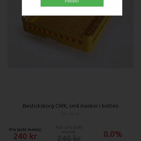
PRIVAT
Bestickskorg CWK, små maskor i botten
CP-10-10
Rek. pris (exkl
Pris (exkl moms):
moms):
0.0%
240
240