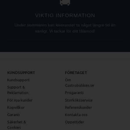
🚚
VIKTIG INFORMATION
Under sommaren kan leveranser ta något längre tid än
vanligt. Vi tackar för ditt tålamod!
KUNDSUPPORT
FÖRETAGET
Kundsupport
Om
Gastrobutiken.se
Support &
Reklamation
Prisgaranti
För nya kunder
Storköksservice
Köpvillkor
Referenskunder
Garanti
Kontakta oss
Säkerhet &
Öppettider
Cookies