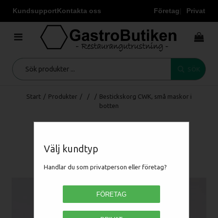
Kundsupport
Kontakta oss
Företag
Privat
SÖK
Start
/
Produkter
/
/
/
Bestickskorg CWK, små maskor i
botten
Välj kundtyp
Handlar du som privatperson eller företag?
FÖRETAG