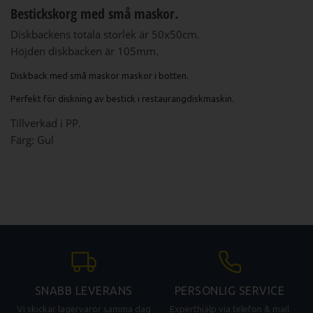
Bestickskorg med små maskor.
Diskbackens totala storlek är 50x50cm.
Höjden diskbacken är 105mm.
Diskback med små maskor maskor i botten.
Perfekt för diskning av bestick i restaurangdiskmaskin.
Tillverkad i PP.
Färg: Gul
SNABB LEVERANS
PERSONLIG SERVICE
Vi skickar lagervaror samma dag
Experthjälp via telefon & mail