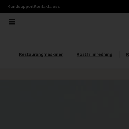
Kundsupport
Kontakta oss
Restaurangmaskiner
Rostfri inredning
R