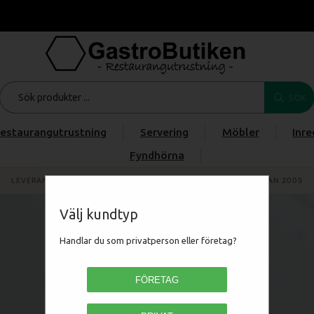
SÖK
estaurangutrustning
Servering
Möbler
Inre
Fyndhörna
LEVERANTÖR AV PROFESSIONELL STORKÖKSUTRUSTNING SEDAN 2005
Välj kundtyp
Handlar du som privatperson eller företag?
FÖRETAG