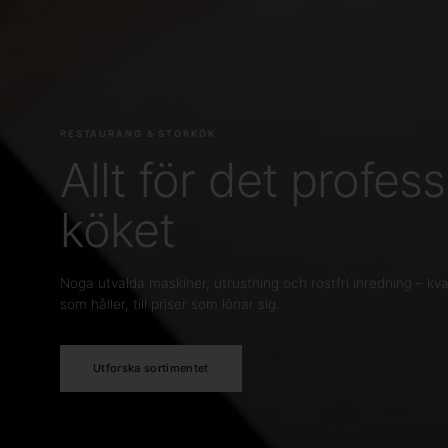
RESTAURANG & STORKÖK
Allt för det profess
köket
Noga utvalda maskiner, utrustning och rostfri inredning – kval
som håller, till priser som lönar sig.
Utforska sortimentet