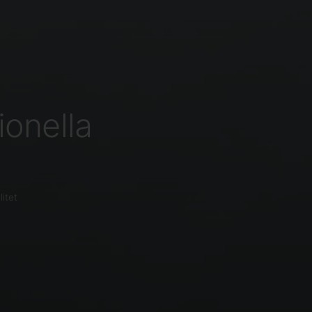
ionella
itet