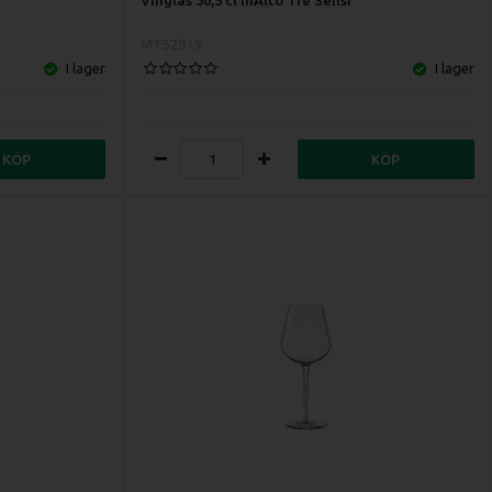
MT52919
I lager
I lager
KÖP
KÖP