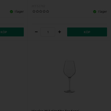
MT52762
I lager
I lager
KÖP
KÖP
Vinglas 30,5 cl InAlto Tre Sensi