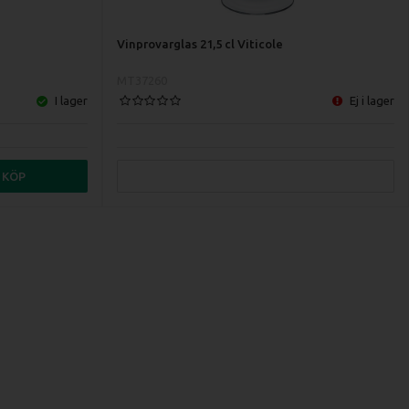
Vinprovarglas 21,5 cl Viticole
MT37260
I lager
Ej i lager
KÖP