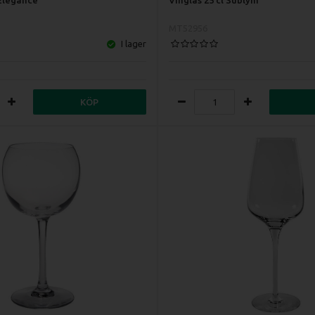
MT52956
I lager
KÖP