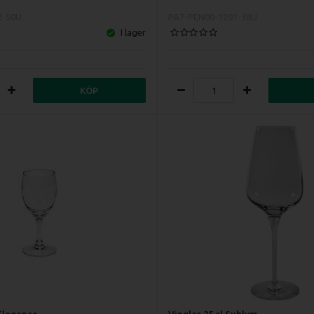
2-50U
PA7-PEN00-1201-38U
I lager
KÖP
 Elegance
Vinglas 25 cl Sublym