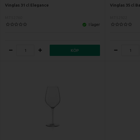
Vinglas 31 cl Elegance
Vinglas 35 cl B
MT52760
MT52922
I lager
KÖP