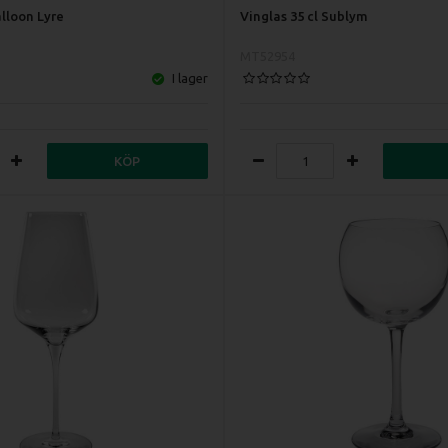
alloon Lyre
Vinglas 35 cl Sublym
MT52954
I lager
KÖP