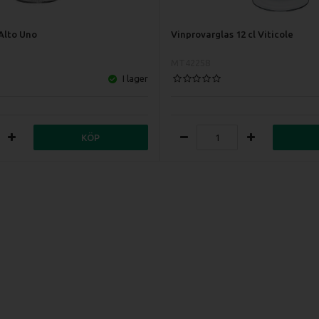
nAlto Uno
Vinprovarglas 12 cl Viticole
MT42258
I lager
KÖP