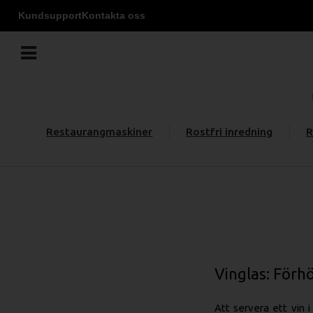
Kundsupport
Kontakta oss
Restaurangmaskiner
Rostfri inredning
R
Vinglas: Förh
Att servera ett vin 