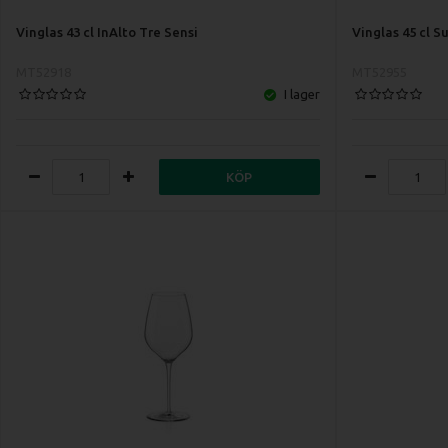
Vinglas 43 cl InAlto Tre Sensi
Vinglas 45 cl S
MT52918
MT52955
I lager
KÖP