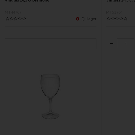
MT44767
MT52761
Ej i lager