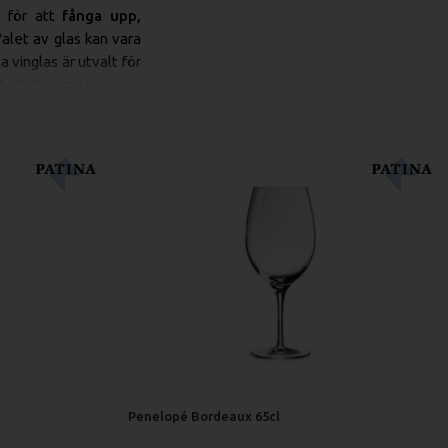
t för att
fånga upp,
Valet av glas kan vara
 vinglas är utvalt för
lbarhet som krävs i en
n. De två vanligaste –
a är designad för att
vilket hjälper till att
tfulla röda viner. Den
Denna design har två
ngre (mindre yta som
 aromerna
(som citrus,
Penelopé Bordeaux 65cl
på bordet erbjuder vi