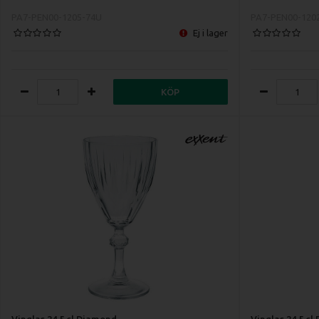
PA7-PEN00-1205-74U
PA7-PEN00-120
Ej i lager
KÖP
Vinglas 24,5 cl Diamond
Vinglas 24,5 cl