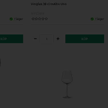
Vinglas 38 cl InAlto Uno
MT52913
I lager
I lager
KÖP
KÖP