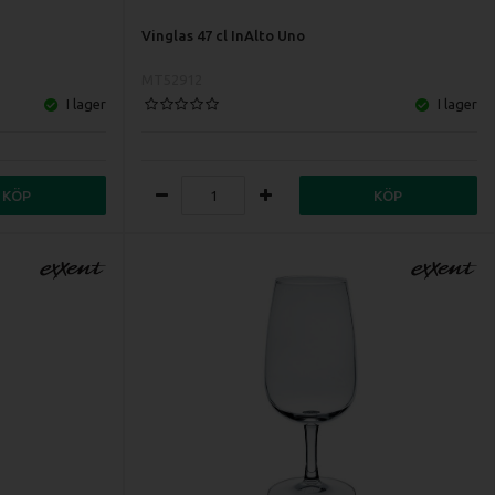
Vinglas 47 cl InAlto Uno
MT52912
I lager
I lager
KÖP
KÖP