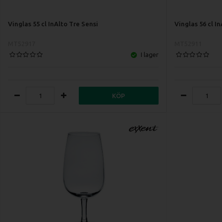
Vinglas 55 cl InAlto Tre Sensi
Vinglas 56 cl I
MT52917
MT52911
I lager
KÖP