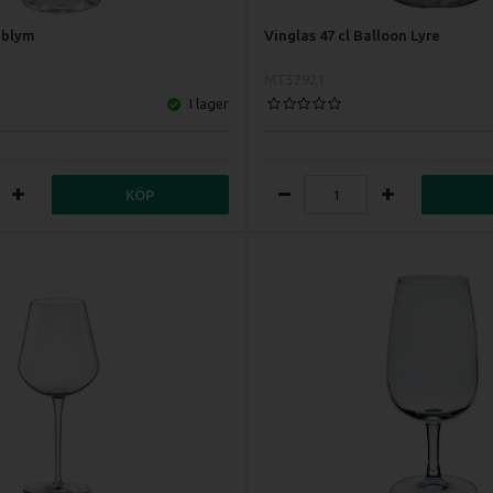
ublym
Vinglas 47 cl Balloon Lyre
MT52921
I lager
KÖP