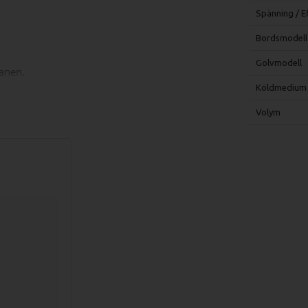
Spänning / E
Bordsmodell
Golvmodell
lanen.
Köldmedium
Volym
revall och temperatur.