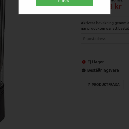
PRIVAT
9 968
Aktivera bevakning genom att
när produkten går att bestäl
Ej i lager
Beställningsvara
PRODUKTFRÅGA