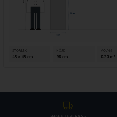
175 cm
Storlek hyllplan
Ø
: 300mm
98 cm
45 cm
STORLEK
HÖJD
VOLYM
45 × 45 cm
98 cm
0.20 m³
SNABB LEVERANS