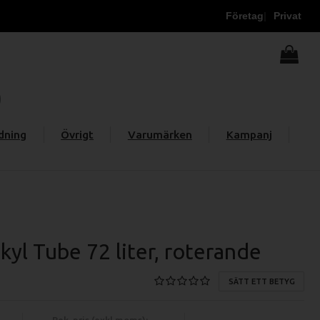
Företag
Privat
dning
Övrigt
Varumärken
Kampanj
yl Tube 72 liter, roterande
SÄTT ETT BETYG
Rek. pris (exkl moms):