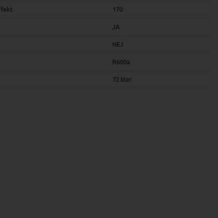
ffekt
170
JA
NEJ
R600a
72 liter