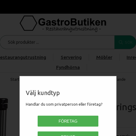
SÖK
estaurangutrustning
Servering
Möbler
Inre
Fyndhörna
Start
/
Produkter
/
/
/
Exponeringskyl Tube 72 liter, roterande
Välj kundtyp
Exponeringsk
Handlar du som privatperson eller företag?
RC72
FÖRETAG
Pris (exkl moms):