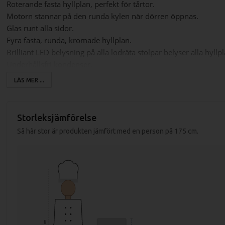
Roterande fasta hyllplan, perfekt för tårtor.
Motorn stannar på den runda kylen när dörren öppnas.
Glas runt alla sidor.
Fyra fasta, runda, kromade hyllplan
.
Brilliant LED belysning på alla lodräta stolpar belyser alla hyllp
Underhållsfri kondenser.
Automatisk avfrostning i den runda kylen.
LÄS MER ...
Digital display med möjlighet att programmera avfrostningsint
Ventilerat kylsystem med fläktar invändigt.
Storleksjämförelse
Storlek: 450x450x983mm
Så här stor är produkten jämfört med en person på 175 cm.
Kapacitet: 72 liter
Temp. område: +2°C till +8°C
Köldmedium: R600a
Avfrostning: Automatisk
Effekt: 170W
Spänning: 230V
Vikt: 40 kg
Belysning: LED