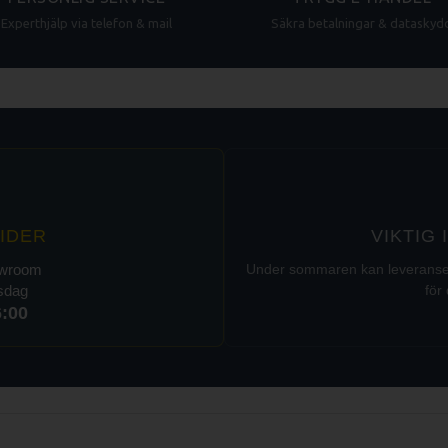
Experthjälp via telefon & mail
Säkra betalningar & dataskyd
IDER
VIKTIG
owroom
Under sommaren kan leveranser t
rsdag
för 
6:00