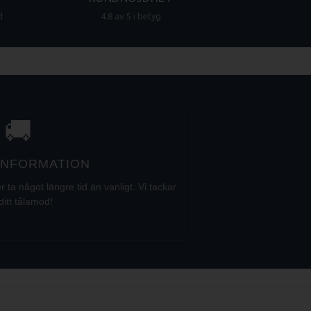
d
4.8 av 5 i betyg
🚚
 INFORMATION
a något längre tid än vanligt. Vi tackar
ditt tålamod!