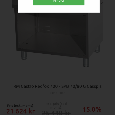
PRIVAT
RM Gastro Redfox 700 - SPB 70/80 G Gasspis
00110107
Rek. pris (exkl
Pris (exkl moms):
moms):
15.0%
21 624
25 440