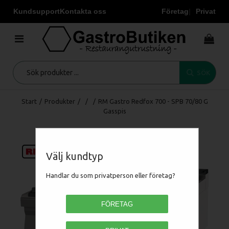
Kundsupport
Kontakta oss
Företag
Privat
SÖK
Start
/
Produkter
/
/
/
RM Gastro Redfox 700 - SPB 70/80 G
Gasspis
Välj kundtyp
Handlar du som privatperson eller företag?
FÖRETAG