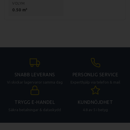
VOLYM
0.50 m³
SNABB LEVERANS
PERSONLIG SERVICE
Vi skickar lagervaror samma dag
Experthjälp via telefon & mail
TRYGG E-HANDEL
KUNDNÖJDHET
Säkra betalningar & dataskydd
4.8 av 5 i betyg