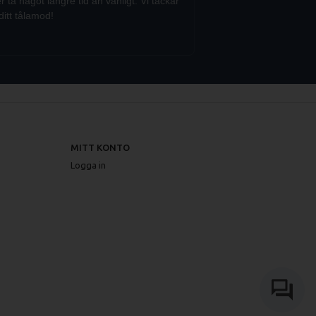
a något längre tid än vanligt. Vi tackar
ditt tålamod!
MITT KONTO
Logga in