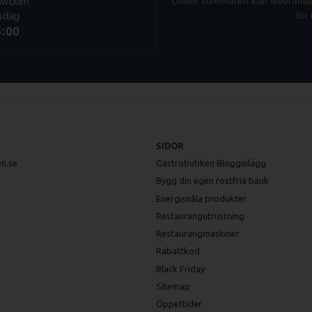
owroom
Under sommaren kan leveranser t
rsdag
för 
6:00
SIDOR
n.se
Gastrobutiken Blogginlägg
Bygg din egen rostfria bänk
Energisnåla produkter
Restaurangutrustning
Restaurangmaskiner
Rabattkod
Black Friday
Sitemap
Öppettider