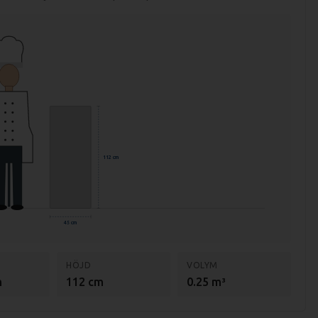
112 cm
45 cm
HÖJD
VOLYM
m
112 cm
0.25 m³