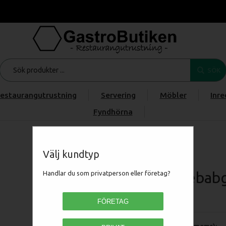
SÖK
estaurangutrustning
Servering
Möbler
Inre
Fyndhörna
Start
/
Produkter
/
/
/
Potis kebabgrill G3/LPG
Välj kundtyp
Potis kebabg
Handlar du som privatperson eller företag?
PG5302
FÖRETAG
Pris (exkl moms):