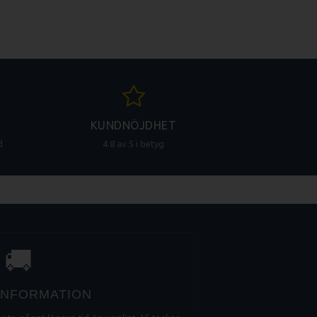
KUNDNÖJDHET
d
4.8 av 5 i betyg
🚚
 INFORMATION