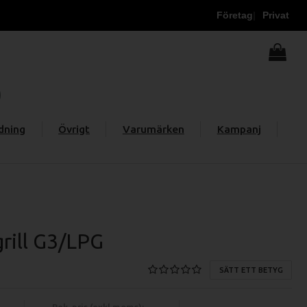
Företag
Privat
dning
Övrigt
Varumärken
Kampanj
rill G3/LPG
SÄTT ETT BETYG
Rek. pris (exkl moms):