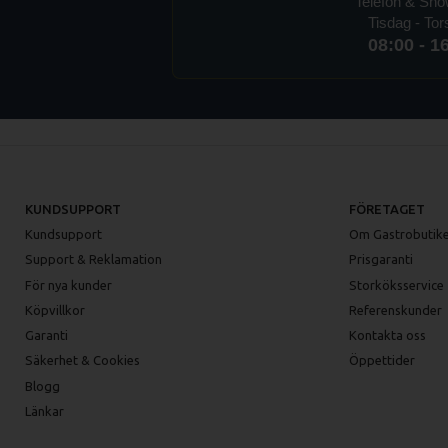
Telefon & Sh
Tisdag - To
08:00 - 1
KUNDSUPPORT
FÖRETAGET
Kundsupport
Om Gastrobutike
Support & Reklamation
Prisgaranti
För nya kunder
Storköksservice
Köpvillkor
Referenskunder
Garanti
Kontakta oss
Säkerhet & Cookies
Öppettider
Blogg
Länkar