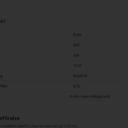
er
Potis
450
500
1120
rg
Rostfritt
ffekt
8,75
6 mån reservdelsgaranti
mförelse
 produkten jämfört med en person på 175 cm.