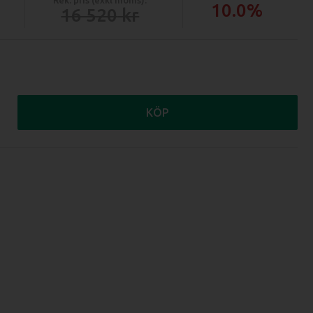
10.0%
16 520
KÖP