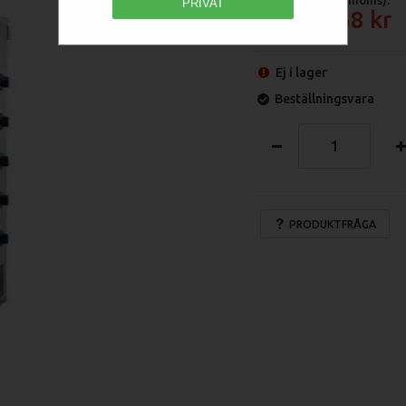
PRIVAT
14 868
Ej i lager
Beställningsvara
PRODUKTFRÅGA