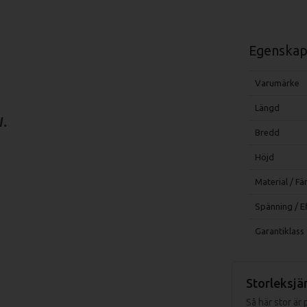
Egenskap
Varumärke
Längd
W.
Bredd
Höjd
Material / Fä
Spänning / E
Garantiklass
Storleksjä
Så här stor är