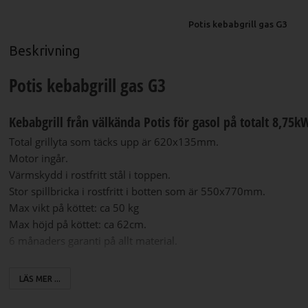
Potis kebabgrill gas G3
Beskrivning
Potis kebabgrill gas G3
Kebabgrill från välkända Potis för gasol på totalt 8,75k
Total grillyta som täcks upp är 620x135mm.
Motor ingår.
Värmskydd i rostfritt stål i toppen.
Stor spillbricka i rostfritt i botten som är 550x770mm.
Max vikt på köttet: ca 50 kg
Max höjd på köttet: ca 62cm.
6 månaders garanti på allt material.
Specifikationer G3
LÄS MER ...
Mått (LxBxH): 450x550x1120mm