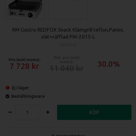
RM Gastro REDFOX Snack Klämgrill teflon,Panini,
slät+räfflad PM-2015-L
00007305
Rek. pris (exkl
Pris (exkl moms):
moms):
30.0%
7 728
11 040
Ej i lager
Beställningsvara
KÖP