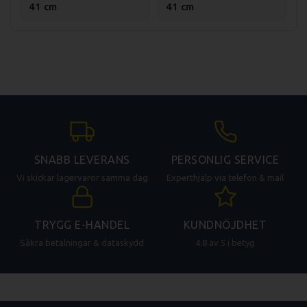
41 cm
41 cm
Stekyta storlek nedre (BxD):
365x240mm
Stekyta storlek övre (BxD):
355x220mm
Total effekt: 3kW
Spänning: 230V, 1-fas (13A)
Vikt (netto): 21,3kg
Vikt (med emballage): 22,3kg
SNABB LEVERANS
PERSONLIG SERVICE
Vi skickar lagervaror samma dag
Experthjälp via telefon & mail
TRYGG E-HANDEL
KUNDNÖJDHET
Säkra betalningar & dataskydd
4.8 av 5 i betyg