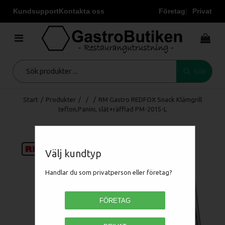
Kundsupport
Kontakta oss
Företag
Privat
SÖK
Start
/
Produkter
/
/
/
RM Gastro REDFOX Snack Klämgrill
teflon,Panini, slät+räfflad PM-2015-L
Välj kundtyp
Handlar du som privatperson eller företag?
FÖRETAG