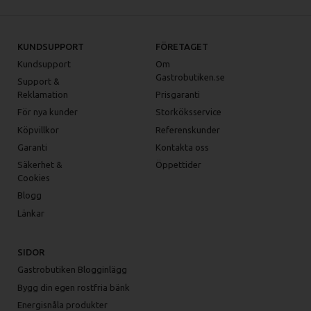
KUNDSUPPORT
FÖRETAGET
Kundsupport
Om
Gastrobutiken.se
Support &
Reklamation
Prisgaranti
För nya kunder
Storköksservice
Köpvillkor
Referenskunder
Garanti
Kontakta oss
Säkerhet &
Öppettider
Cookies
Blogg
Länkar
SIDOR
Gastrobutiken Blogginlägg
Bygg din egen rostfria bänk
Energisnåla produkter