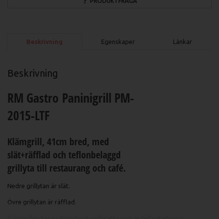
PRODUKTFRÅGA
Beskrivning
Egenskaper
Länkar
Beskrivning
RM Gastro Paninigrill PM-
2015-LTF
Klämgrill, 41cm bred, med
slät+räfflad och teflonbelaggd
grillyta till restaurang och café.
Nedre grillytan är slät.
Övre grillytan är räfflad.
Klämgrillen har en 8mm tjock grillplatta som är teflonbelaggd.