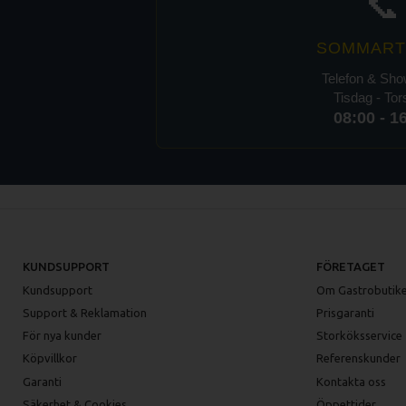
📞
SOMMART
Telefon & Sh
Tisdag - To
08:00 - 1
KUNDSUPPORT
FÖRETAGET
Kundsupport
Om Gastrobutike
Support & Reklamation
Prisgaranti
För nya kunder
Storköksservice
Köpvillkor
Referenskunder
Garanti
Kontakta oss
Säkerhet & Cookies
Öppettider