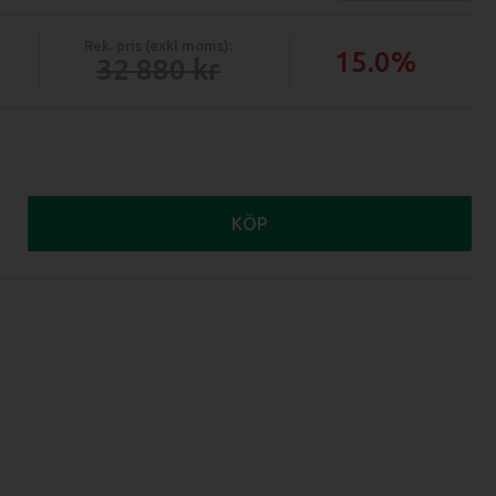
Rek. pris (exkl moms):
15.0%
32 880
KÖP