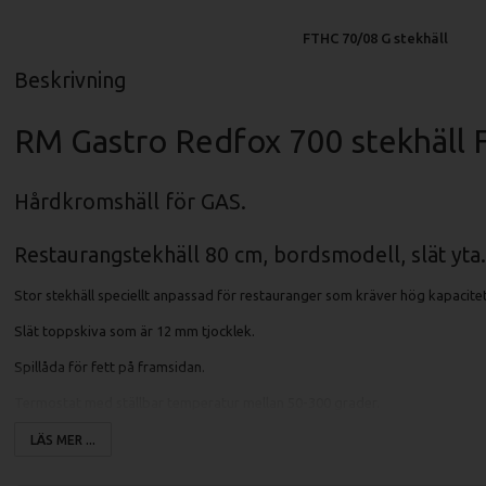
FTHC 70/08 G stekhäll
Beskrivning
RM Gastro Redfox 700 stekhäll
Hårdkromshäll för GAS.
Restaurangstekhäll 80 cm, bordsmodell, slät yta.
Stor stekhäll speciellt anpassad för restauranger som kräver hög kapacitet
Slät toppskiva som är 12 mm tjocklek.
Spillåda för fett på framsidan.
Termostat med ställbar temperatur mellan 50-300 grader.
Stekhällen är tillverkad helt i rostfritt stål.
LÄS MER ...
Avtagbart stänkskydd på stekhällen.