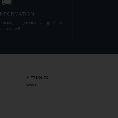
🚚
 INFORMATION
a något längre tid än vanligt. Vi tackar
ditt tålamod!
MITT KONTO
Logga in