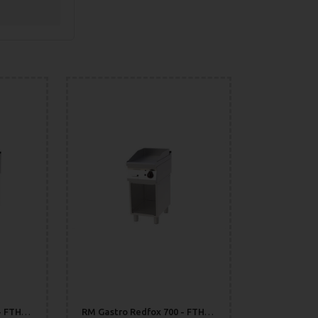
RM Gastro Redfox 700 - FTHC 70/80 G Stekhäll Slät Durable Chrome
RM Gastro Redfox 700 - FTHC 70/40 G Stekhäll Slät Durable Chrome