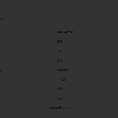
er
RM Gastro
800
700
330
rg
Chrome
14000
Slät
Gas
Reservdelsgaranti