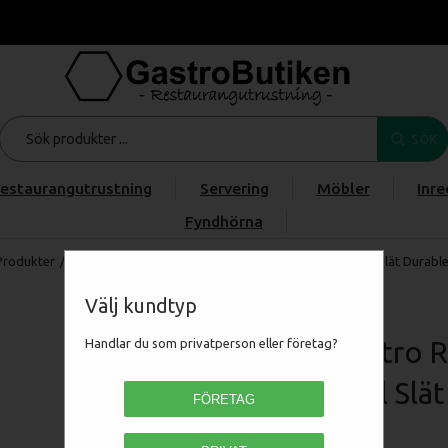
SÖK
estaurangutrustning
Servering
Möbler
Inre
Fyndhörna
Produkter
/
/
/
RM Gastro Redfox 700 - FTHC 70/08 G Stekhäll Slät Durab
Välj kundtyp
RM Gastro R
Handlar du som privatperson eller företag?
Stekhäll Sl
FÖRETAG
00012410