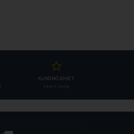
KUNDNÖJDHET
d
4.8 av 5 i betyg