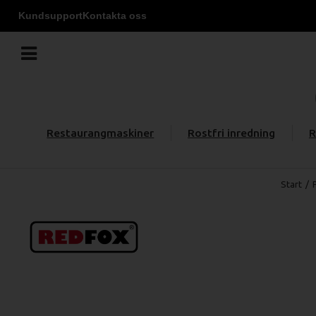
Kundsupport
Kontakta oss
Restaurangmaskiner
Rostfri inredning
R
Start
/