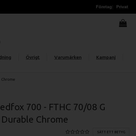
Företag
Privat
dning
Övrigt
Varumärken
Kampanj
le Chrome
edfox 700 - FTHC 70/08 G
ät Durable Chrome
SÄTT ETT BETYG