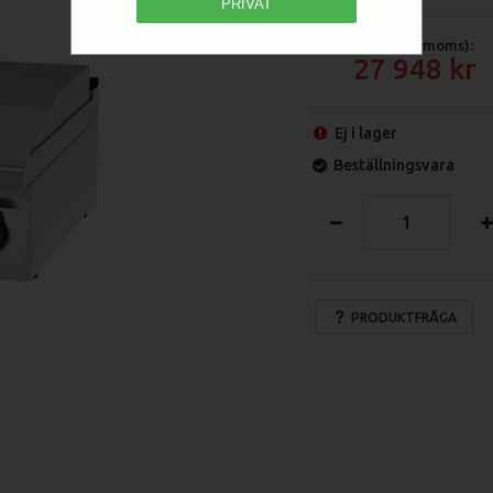
PRIVAT
Pris (exkl moms):
27 948
Ej i lager
Beställningsvara
PRODUKTFRÅGA