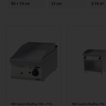
80 × 70 cm
33 cm
0.18 m³
RM Gastro Redfox 700 - FTHC 70/04 G Stekhäll Slät Durable Chrome