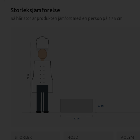
Ansluts med natugas eller gasol (munstycken medföljer)
Storleksjämförelse
Så här stor är produkten jämfört med en person på 175 cm.
Specifikationer fritös FTHC 70/08 G:
Mått (LxBxH): 800x700x330 mm
Mått förpackning: 840x800x390 mm
Vikt (netto): 66 kg
Vikt (brutto): 78 kg
175 cm
Effekt: 14000 kW
Anslutning: Gas
Material topp: Rostfritt stål AISI 304
33 cm
Material chassi: Rostfritt stål AISI 430
80 cm
Godstjocklek stekplatta: 12 mm
Temp. område: 50-300 grader
STORLEK
HÖJD
VOLYM