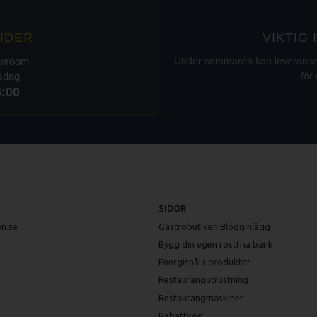
IDER
VIKTIG
owroom
Under sommaren kan leveranser t
rsdag
för 
6:00
SIDOR
n.se
Gastrobutiken Blogginlägg
Bygg din egen rostfria bänk
Energisnåla produkter
Restaurangutrustning
Restaurangmaskiner
Rabattkod