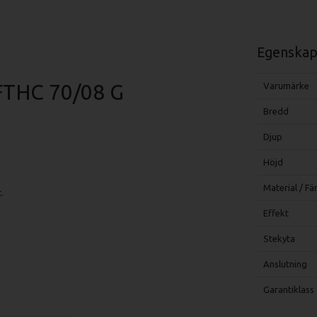
Egenskap
 FTHC 70/08 G
Varumärke
Bredd
Djup
Höjd
Material / Fä
.
Effekt
Stekyta
Anslutning
Garantiklass