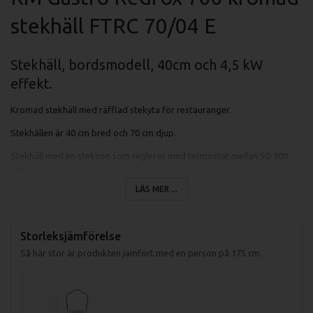
stekhäll FTRC 70/04 E
Stekhäll, bordsmodell, 40cm och 4,5 kW
effekt.
Kromad stekhäll med räfflad stekyta för restauranger.
Stekhällen är 40 cm bred och 70 cm djup.
Stekhäll med en stekzon som regleras med termostat mellan 50-300
grader.
LÄS MER ...
Stekhällen har en effekt på 4500 watt.
Det kromade stekytan håller värmen i plattan bättre och underlättar
rengöring.
Storleksjämförelse
Så här stor är produkten jämfört med en person på 175 cm.
Specifikationer stekhäll FTRX 70/04 E:
Mått (LxBxH): 400x700x330 mm