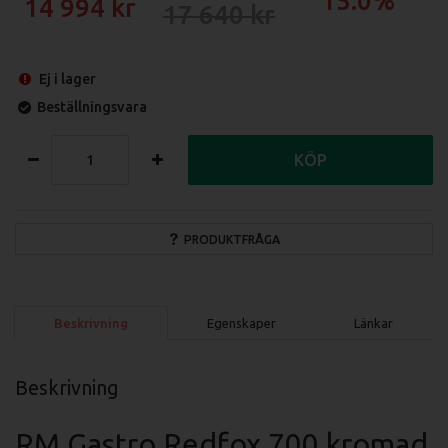
15.0%
14 994
17 640
Ej i lager
Beställningsvara
KÖP
PRODUKTFRÅGA
Beskrivning
Egenskaper
Länkar
Beskrivning
RM Gastro Redfox 700 kromad