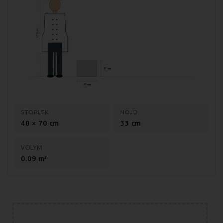
Mått förpackning: 440x800x390 mm
Vikt (netto): 36 kg
175 cm
Vikt (brutto): 42 kg
Effekt: 4,5 kW
33 cm
Anslutning: 400V, 3-fas
40 cm
Material: Rostfritt stål AISI 304
Godstjocklek: 1,2 mm
STORLEK
HÖJD
Temp. område: 50-300 grader
40 × 70 cm
33 cm
Kromad yta: 0,03mm
VOLYM
Stekyta: Räfflad
0.09 m³
Storlek stekyta: 400x510 mm