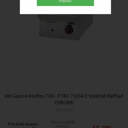
PRIVAT
RM Gastro Redfox 700 - FTRC 70/04 E Stekhäll Räfflad
CHROME
00012419
Rek. pris (exkl
Pris (exkl moms):
moms):