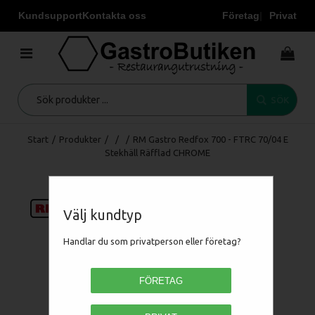
Kundsupport
Kontakta oss
Företag
Privat
SÖK
Start
/
Produkter
/
/
/
RM Gastro Redfox 700 - FTRC 70/04 E
Stekhäll Räfflad CHROME
Välj kundtyp
Handlar du som privatperson eller företag?
FÖRETAG