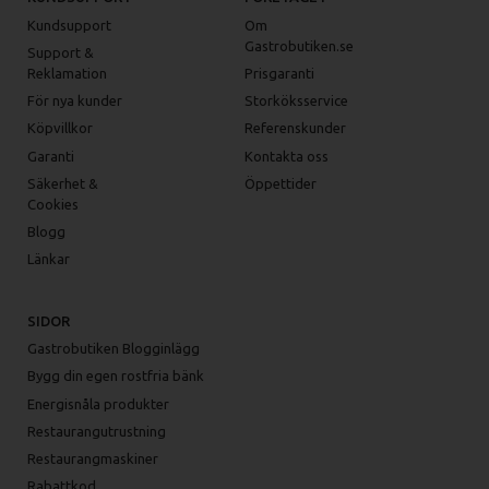
Kundsupport
Om
Gastrobutiken.se
Support &
Reklamation
Prisgaranti
För nya kunder
Storköksservice
Köpvillkor
Referenskunder
Garanti
Kontakta oss
Säkerhet &
Öppettider
Cookies
Blogg
Länkar
SIDOR
Gastrobutiken Blogginlägg
Bygg din egen rostfria bänk
Energisnåla produkter
Restaurangutrustning
Restaurangmaskiner
Rabattkod