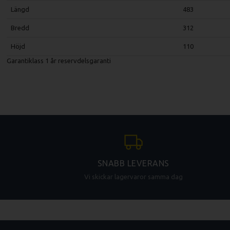
Längd
483
Bredd
312
Höjd
110
Garantiklass
1 år reservdelsgaranti
SNABB LEVERANS
Vi skickar lagervaror samma dag