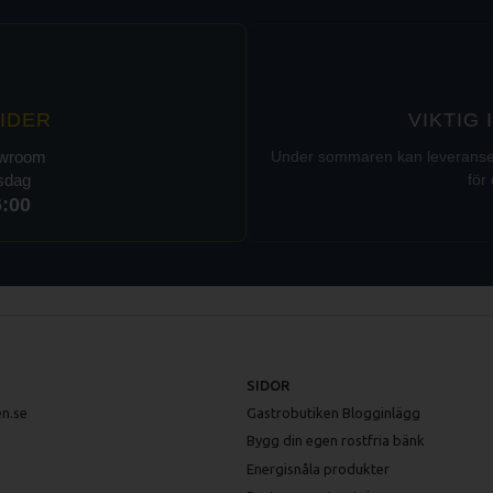
IDER
VIKTIG
owroom
Under sommaren kan leveranser t
rsdag
för 
6:00
SIDOR
n.se
Gastrobutiken Blogginlägg
Bygg din egen rostfria bänk
Energisnåla produkter