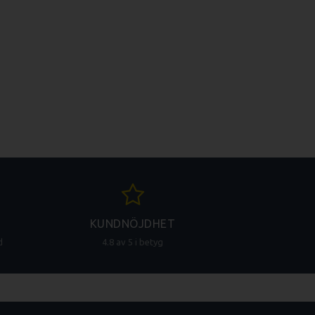
KUNDNÖJDHET
d
4.8 av 5 i betyg