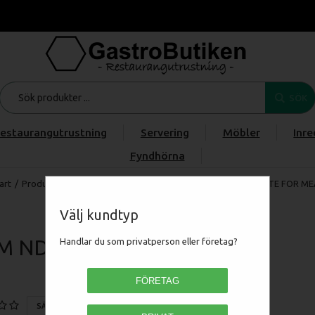
SÖK
estaurangutrustning
Servering
Möbler
Inre
Fyndhörna
art
/
Produkter
/
/
/
RM Gastro Redfox 700 - GL 700 M ND GRATE FOR M
Välj kundtyp
 M ND
Handlar du som privatperson eller företag?
FÖRETAG
SÄTT ETT BETYG