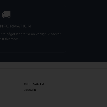
🚚
 INFORMATION
a något längre tid än vanligt. Vi tackar
ditt tålamod!
MITT KONTO
Logga in