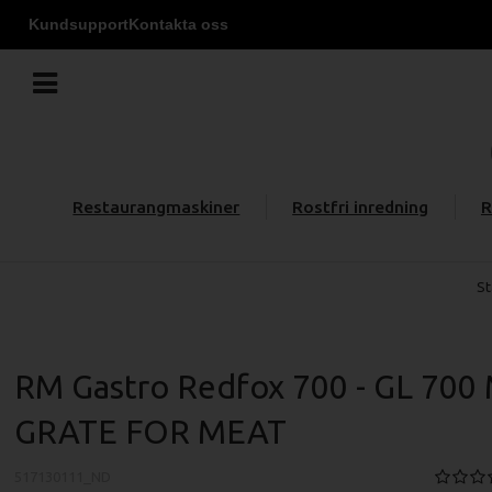
Kundsupport
Kontakta oss
Restaurangmaskiner
Rostfri inredning
R
St
RM Gastro Redfox 700 - GL 700
GRATE FOR MEAT
517130111_ND