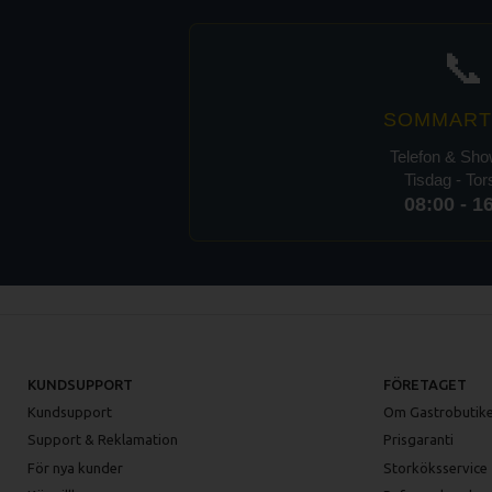
📞
SOMMART
Telefon & Sh
Tisdag - To
08:00 - 1
KUNDSUPPORT
FÖRETAGET
Kundsupport
Om Gastrobutike
Support & Reklamation
Prisgaranti
För nya kunder
Storköksservice