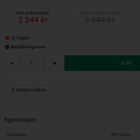
Pris (exkl moms):
Rek. pris (exkl moms):
2 244
2 640
Ej i lager
Beställningsvara
KÖP
PRODUKTFRÅGA
Egenskaper
Varumärke
RM Gastro