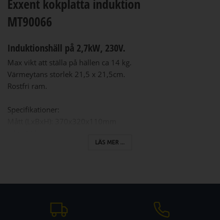
Exxent kokplatta induktion
MT90066
Induktionshäll på 2,7kW, 230V.
Max vikt att ställa på hällen ca 14 kg.
Värmeytans storlek 21,5 x 21,5cm.
Rostfri ram.
Specifikationer:
Mått (LxBxH): 370x320x110mm
Vikt: 4,8kg
LÄS MER ...
Effekt: 2700W
Anslutning: 230V, 1-fas (13A)