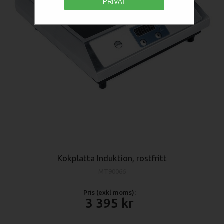
PRIVAT
Kokplatta Induktion, rostfritt
MT90066
Pris (exkl moms):
3 395