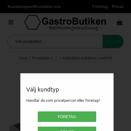
Kundsupport
Kontakta oss
Företag
Privat
SÖK
Start
/
Produkter
/
/
/
Kokplatta Induktion, rostfritt
Välj kundtyp
Handlar du som privatperson eller företag?
FÖRETAG