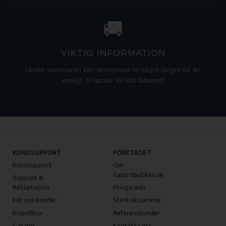
🚚
VIKTIG INFORMATION
Under sommaren kan leveranser ta något längre tid än
vanligt. Vi tackar för ditt tålamod!
KUNDSUPPORT
FÖRETAGET
Kundsupport
Om
Gastrobutiken.se
Support &
Reklamation
Prisgaranti
För nya kunder
Storköksservice
Köpvillkor
Referenskunder
Garanti
Kontakta oss