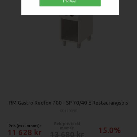
PRIVAT
RM Gastro Redfox 700 - SP 70/40 E Restaurangspis
00110098
Rek. pris (exkl
Pris (exkl moms):
moms):
15.0%
11 628
13 680