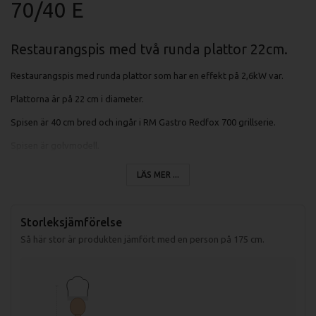
70/40 E
Restaurangspis med två runda plattor 22cm.
Restaurangspis med runda plattor som har en effekt på 2,6kW var.
Plattorna är på 22 cm i diameter.
Spisen är 40 cm bred och ingår i RM Gastro Redfox 700 grillserie.
Spisen är golvmodell.
LÄS MER ...
Specifikationer fritös SP 70/40 E:
Mått (LxBxH): 400x700x900 mm
Storleksjämförelse
Mått förpackning: 440x800x975 mm
Så här stor är produkten jämfört med en person på 175 cm.
Vikt (netto): 32 kg
Vikt (brutto): 40 kg
Effekt: 5,2 kW