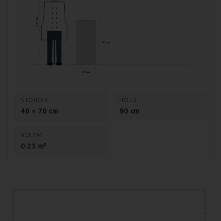
Anslutning: 400V, 3-fas
175 cm
Material: Rostfritt stål AISI 304
Godstjocklek: 1,2 mm
90 cm
Effekt-steg: 6
40 cm
STORLEK
HÖJD
40 × 70 cm
90 cm
VOLYM
0.25 m³