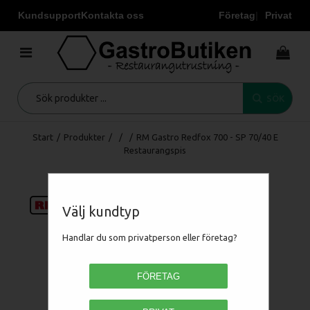
Kundsupport
Kontakta oss
Företag
Privat
SÖK
Start
/
Produkter
/
/
/
RM Gastro Redfox 700 - SP 70/40 E
Restaurangspis
Välj kundtyp
Handlar du som privatperson eller företag?
FÖRETAG