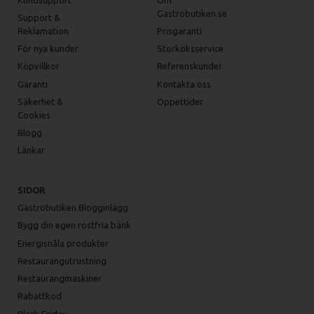
Gastrobutiken.se
Support &
Reklamation
Prisgaranti
För nya kunder
Storköksservice
Köpvillkor
Referenskunder
Garanti
Kontakta oss
Säkerhet &
Öppettider
Cookies
Blogg
Länkar
SIDOR
Gastrobutiken Blogginlägg
Bygg din egen rostfria bänk
Energisnåla produkter
Restaurangutrustning
Restaurangmaskiner
Rabattkod
Black Friday