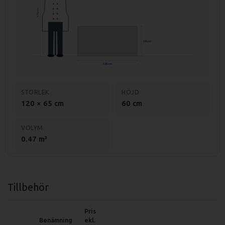
Temp. område: +2°C till +7°C
175 cm
Effekt: 400 W
Anslutning: 230V, 1-fas
60 cm
Material: Rostfritt stål
120 cm
Köldmedium: R290, 100g
Höjd på benen: 100 mm (+/- 15mm)
STORLEK
HÖJD
120 × 65 cm
60 cm
VOLYM
0.47 m³
Tillbehör
Pris
Benämning
ekl.