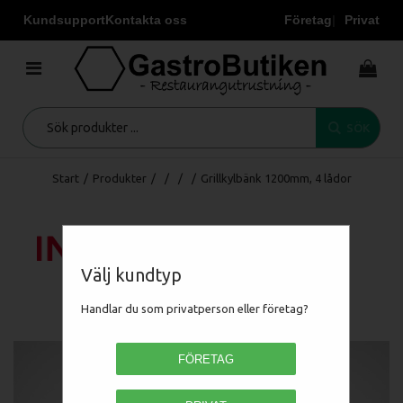
Kundsupport
Kontakta oss
Företag
Privat
SÖK
Start
/
Produkter
/
/
/
/
Grillkylbänk 1200mm, 4 lådor
Välj kundtyp
Handlar du som privatperson eller företag?
FÖRETAG