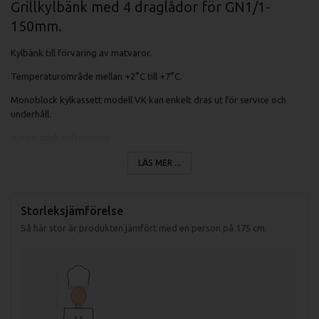
Grillkylbänk med 4 draglådor för GN1/1-
150mm.
Kylbänk till förvaring av matvaror.
Temperaturområde mellan +2°C till +7°C.
Monoblock kylkassett modell VK kan enkelt dras ut för service och
underhåll.
Automatisk avfrostning.
Lådorna öppnas 110% så det enkelt går att få ner kantinerna och varor.
LÄS MER ...
Mjukstängande lådor.
Storleksjämförelse
Så här stor är produkten jämfört med en person på 175 cm.
Tekniska Specifikationer:
Mått (LxBxH): 1200x650x600 mm
Vikt (netto): 104 kg
Vikt (brutto): 134 kg