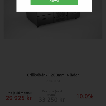
PRIVAT
Grillkylbänk 1200mm, 4 lådor
GSK-1204
Rek. pris (exkl
Pris (exkl moms):
moms):
10.0%
29 925
33 250