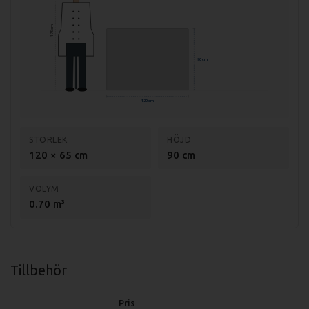
Modul med 3 draglådor: GN 1/1 -150mm.
175 cm
Modul med 4 draglådor: GN1/1 -100mm.
90 cm
Tekniska Specifikationer:
120 cm
Mått (LxBxH): 1200x650x600 mm
Vikt (netto): 147 kg
STORLEK
HÖJD
Vikt (brutto): 170 kg
120 × 65 cm
90 cm
Temp. område: +2°C till +7°C
VOLYM
Effekt: 600 W
0.70 m³
Anslutning: 230V, 1-fas
Material: Rostfritt stål
Köldmedium: R290, 130g
Tillbehör
Höjd på benen: 160 mm (+/- 15mm)
Pris