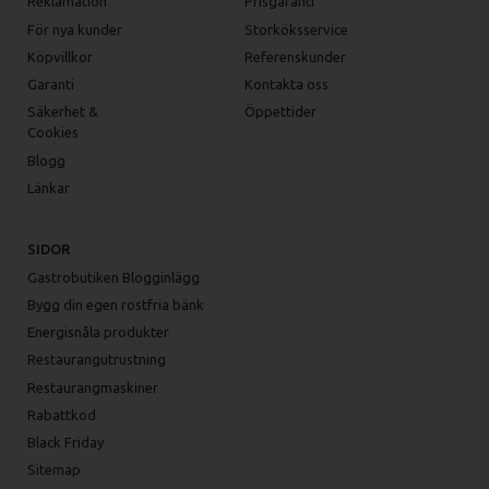
Reklamation
Prisgaranti
För nya kunder
Storköksservice
Köpvillkor
Referenskunder
Garanti
Kontakta oss
Säkerhet &
Öppettider
Cookies
Blogg
Länkar
SIDOR
Gastrobutiken Blogginlägg
Bygg din egen rostfria bänk
Energisnåla produkter
Restaurangutrustning
Restaurangmaskiner
Rabattkod
Black Friday
Sitemap