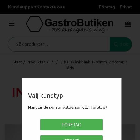
Kundsupport
Kontakta oss
Företag
Privat
SÖK
Start
/
Produkter
/
/
/
/
Kallskänkbänk 1200mm, 2 dörrar, 1
låda
Välj kundtyp
Handlar du som privatperson eller företag?
FÖRETAG