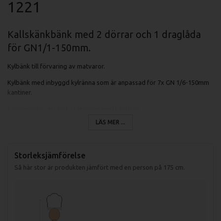
1221
Kallskänkbänk med 2 dörrar och 1 draglåda
för GN1/1-150mm.
Kylbänk till förvaring av matvaror.
Kylbänk med inbyggd kylränna som är anpassad för 7x GN 1/6-150mm
kantiner.
Kylrännan har ett lock i plexiglas med handtag.
LÄS MER ...
Temperaturområde mellan +2°C till +7°C.
Monoblock kylkassett modell SK kan enkelt dras ut för service och
underhåll.
Storleksjämförelse
Så här stor är produkten jämfört med en person på 175 cm.
Lådan över kompressorn är anpassad för en GN 1/1 -150mm kantin.
Automatisk avfrostning.
Lådorna öppnas 110% så det enkelt går att få ner kantinerna och varor.
Mjukstängande lådor.