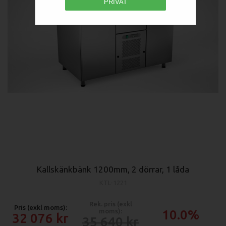
PRIVAT
Kallskänkbänk 1200mm, 2 dörrar, 1 låda
KTL-1221
Rek. pris (exkl
Pris (exkl moms):
moms):
10.0%
32 076
35 640