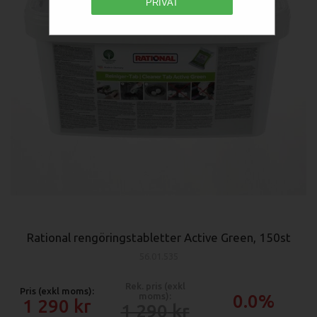
PRIVAT
Rational rengöringstabletter Active Green, 150st
56.01.535
Rek. pris (exkl
Pris (exkl moms):
moms):
0.0%
1 290
1 290