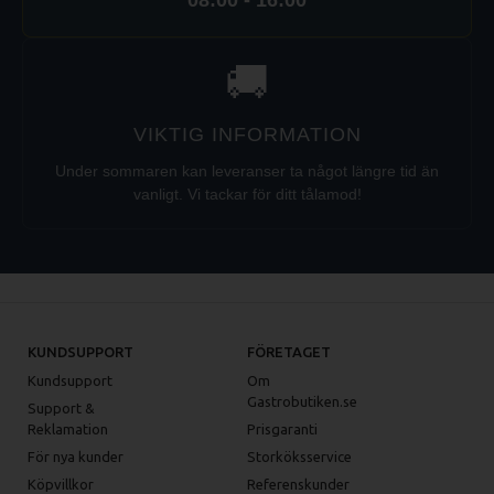
08:00 - 16:00
🚚
VIKTIG INFORMATION
Under sommaren kan leveranser ta något längre tid än
vanligt. Vi tackar för ditt tålamod!
KUNDSUPPORT
FÖRETAGET
Kundsupport
Om
Gastrobutiken.se
Support &
Reklamation
Prisgaranti
För nya kunder
Storköksservice
Köpvillkor
Referenskunder