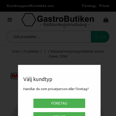
Kundsupport
Kontakta oss
Företag
Privat
SÖK
Start
/
Produkter
/
/
/
Rational rengöringstabletter Active
Green, 150st
Välj kundtyp
Handlar du som privatperson eller företag?
FÖRETAG