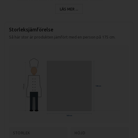
LÄS MER ...
Alla bänkarna kan måttanpassas. Kontakta oss för offert.
Storleksjämförelse
Vi hjälper dig med din rostfria
inredning till storkök.
Så här stor är produkten jämfört med en person på 175 cm.
175 cm
180 cm
160 cm
STORLEK
HÖJD