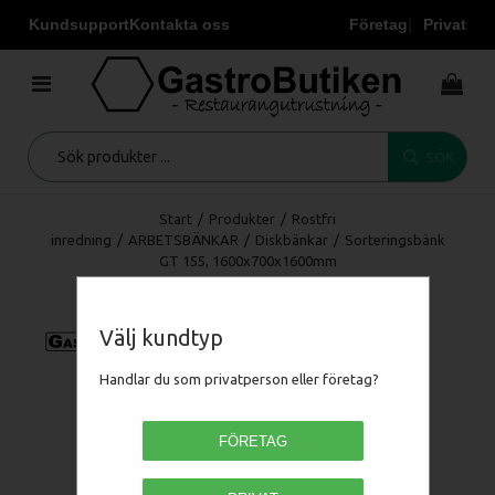
Kundsupport
Kontakta oss
Företag
Privat
SÖK
Start
/
Produkter
/
Rostfri
inredning
/
ARBETSBÄNKAR
/
Diskbänkar
/
Sorteringsbänk
GT 155, 1600x700x1600mm
Välj kundtyp
Handlar du som privatperson eller företag?
FÖRETAG