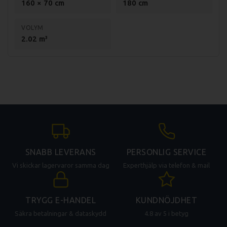
160 × 70 cm
180 cm
VOLYM
2.02 m³
SNABB LEVERANS
PERSONLIG SERVICE
Vi skickar lagervaror samma dag
Experthjälp via telefon & mail
TRYGG E-HANDEL
KUNDNÖJDHET
Säkra betalningar & dataskydd
4.8 av 5 i betyg