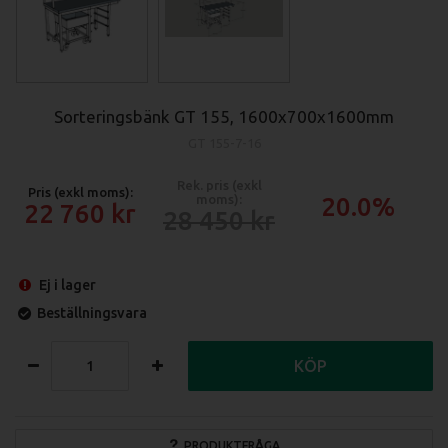
Sorteringsbänk GT 155, 1600x700x1600mm
GT 155-7-16
Rek. pris (exkl
Pris (exkl moms):
moms):
20.0%
22 760
28 450
Ej i lager
Beställningsvara
KÖP
PRODUKTFRÅGA