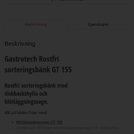
Beskrivning
Egenskaper
Beskrivning
Gastrotech Rostfri
sorteringsbänk GT 155
Rostfri sorteringsbänk med
diskbackshylla och
blötläggningsvagn.
Allt på bilden följer med!
Blötläggningsvagn GT 705
Gejderspår till höger om blötläggningsvagn för diskbackar.
Dubbel överhylla för 3 st diskbackar per hyllplan.