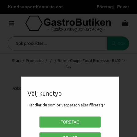
Kundsupport
Kontakta oss
Företag
Privat
SÖK
Start
/
Produkter
/
/
/
Robot Coupe Food Processor R402 1-
fas
Välj kundtyp
Handlar du som privatperson eller företag?
FÖRETAG