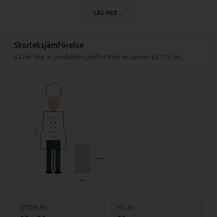
LÄS MER ...
Storleksjämförelse
Så här stor är produkten jämfört med en person på 175 cm.
175 cm
59 cm
Snabbhack
32 cm
Behållare 4,5 liter i rostfritt stål.
En slät kniv ingår.
STORLEK
HÖJD
Grönsaksskärare