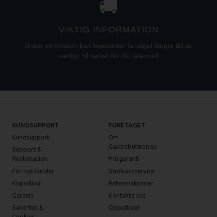
🚚
VIKTIG INFORMATION
Under sommaren kan leveranser ta något längre tid än
vanligt. Vi tackar för ditt tålamod!
KUNDSUPPORT
FÖRETAGET
Kundsupport
Om
Gastrobutiken.se
Support &
Reklamation
Prisgaranti
För nya kunder
Storköksservice
Köpvillkor
Referenskunder
Garanti
Kontakta oss
Säkerhet &
Öppettider
Cookies