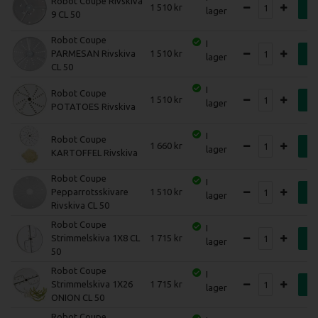
Robot Coupe Rivskiva
1 510
K
lager
9 CL 50
Robot Coupe
I
PARMESAN Rivskiva
1 510
K
lager
CL 50
I
Robot Coupe
1 510
K
lager
POTATOES Rivskiva
I
Robot Coupe
1 660
K
lager
KARTOFFEL Rivskiva
Robot Coupe
I
Pepparrotsskivare
1 510
K
lager
Rivskiva CL 50
Robot Coupe
I
Strimmelskiva 1X8 CL
1 715
K
lager
50
Robot Coupe
I
Strimmelskiva 1X26
1 715
K
lager
ONION CL 50
Robot Coupe