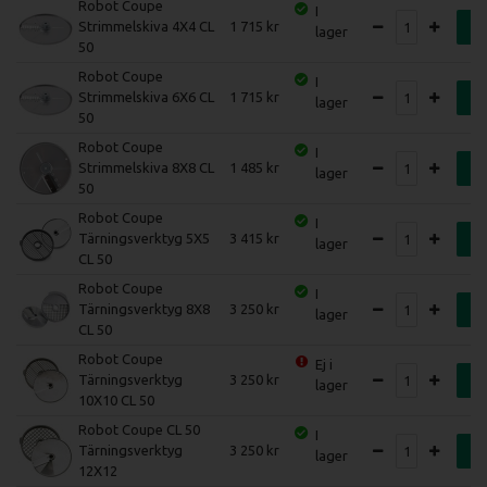
Robot Coupe
I
Strimmelskiva 4X4 CL
1 715
K
lager
50
Robot Coupe
I
Strimmelskiva 6X6 CL
1 715
K
lager
50
Robot Coupe
I
Strimmelskiva 8X8 CL
1 485
K
lager
50
Robot Coupe
I
Tärningsverktyg 5X5
3 415
K
lager
CL 50
Robot Coupe
I
Tärningsverktyg 8X8
3 250
K
lager
CL 50
Robot Coupe
Ej i
Tärningsverktyg
3 250
K
lager
10X10 CL 50
Robot Coupe CL 50
I
Tärningsverktyg
3 250
K
lager
12X12