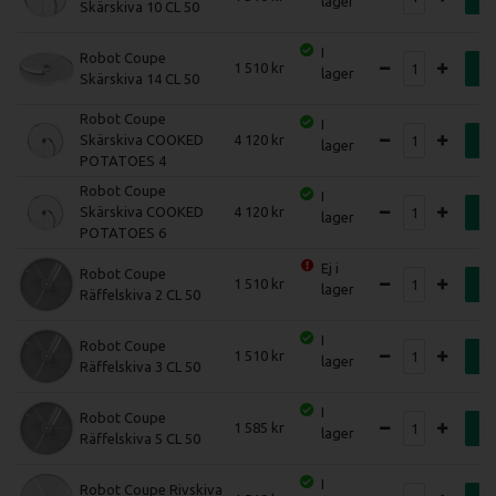
lager
Skärskiva 10 CL 50
I
Robot Coupe
1 510
K
lager
Skärskiva 14 CL 50
Robot Coupe
I
Skärskiva COOKED
4 120
K
lager
POTATOES 4
Robot Coupe
I
Skärskiva COOKED
4 120
K
lager
POTATOES 6
Ej i
Robot Coupe
1 510
K
lager
Räffelskiva 2 CL 50
I
Robot Coupe
1 510
K
lager
Räffelskiva 3 CL 50
I
Robot Coupe
1 585
K
lager
Räffelskiva 5 CL 50
I
Robot Coupe Rivskiva