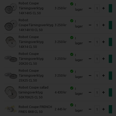
Robot Coupe
I
Tärningsverktyg
3 250
K
lager
14X14X5 CL 50
Robot
I
CoupeTärningsverktyg
3 250
K
lager
14X14X10 CL 50
Robot Coupe
I
Tärningsverktyg
3 250
K
lager
14X14 CL 50
Robot Coupe
I
Tärningsverktyg
3 250
K
lager
20X20 CL 50
Robot Coupe
I
Tärningsverktyg
3 250
K
lager
25X25 CL 50
Robot Coupe sallad
I
tärningsverktyg
4 430
K
lager
50X70X25 CL 50
I
Robot Coupe FRENCH
2 445
K
lager
FRIES 8X8 CL 50