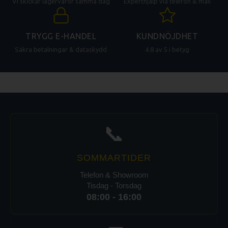
Vi skickar lagervaror samma dag
Experthjälp via telefon & mail
TRYGG E-HANDEL
KUNDNÖJDHET
Säkra betalningar & dataskydd
4.8 av 5 i betyg
📞
SOMMARTIDER
Telefon & Showroom
Tisdag - Torsdag
08:00 - 16:00