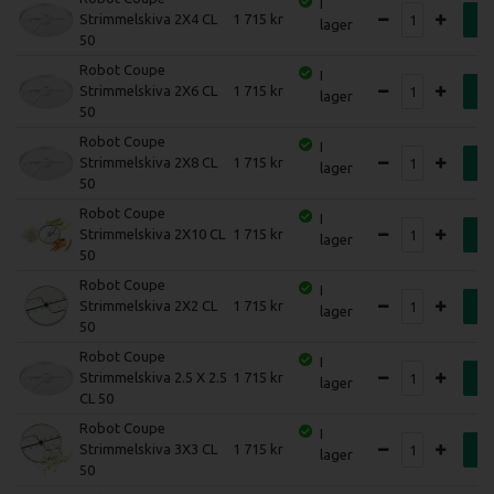
I
Strimmelskiva 2X4 CL
1 715
K
lager
50
Robot Coupe
I
Strimmelskiva 2X6 CL
1 715
K
lager
50
Robot Coupe
I
Strimmelskiva 2X8 CL
1 715
K
lager
50
Robot Coupe
I
Strimmelskiva 2X10 CL
1 715
K
lager
50
Robot Coupe
I
Strimmelskiva 2X2 CL
1 715
K
lager
50
Robot Coupe
I
Strimmelskiva 2.5 X 2.5
1 715
K
lager
CL 50
Robot Coupe
I
Strimmelskiva 3X3 CL
1 715
K
lager
50