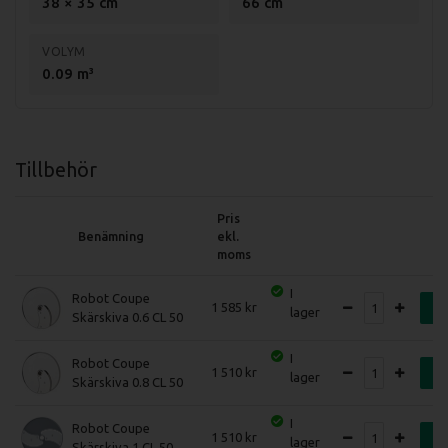
38 × 35 cm
66 cm
VOLYM
0.09 m³
Tillbehör
Pris
Benämning
ekl.
moms
I
Robot Coupe
1 585
K
lager
Skärskiva 0.6 CL 50
I
Robot Coupe
1 510
K
lager
Skärskiva 0.8 CL 50
I
Robot Coupe
1 510
K
lager
Skärskiva 1 CL 50