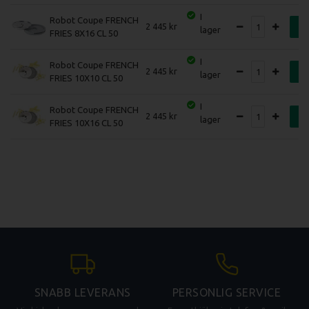
I
Robot Coupe FRENCH
2 445
K
lager
FRIES 8X16 CL 50
I
Robot Coupe FRENCH
2 445
K
lager
FRIES 10X10 CL 50
I
Robot Coupe FRENCH
2 445
K
lager
FRIES 10X16 CL 50
SNABB LEVERANS
PERSONLIG SERVICE