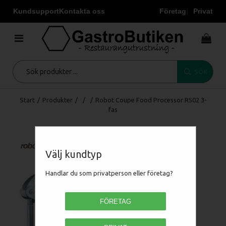
Kundsupport
Kontakta oss
Företag
Privat
SÖK
Start
/
Produkter
/
/
/
Robot Coupe Food Processor R502 3-
fas
Välj kundtyp
Handlar du som privatperson eller företag?
FÖRETAG