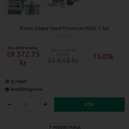
Robot Coupe Food Processor R502 3-fas
RC2382
Pris (exkl moms):
Rek. pris (exkl
28 572.75
moms):
15.0%
33 615
Ej i lager
Beställningsvara
KÖP
PRODUKTFRÅGA