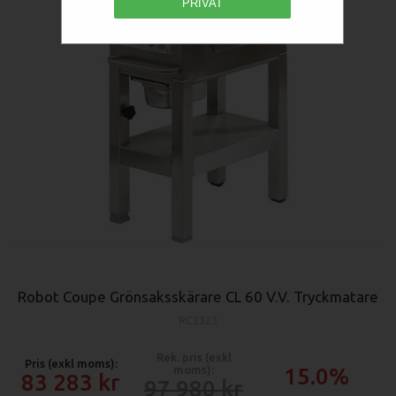
PRIVAT
Robot Coupe Grönsaksskärare CL 60 V.V. Tryckmatare
RC2323
Rek. pris (exkl
Pris (exkl moms):
moms):
15.0%
83 283
97 980