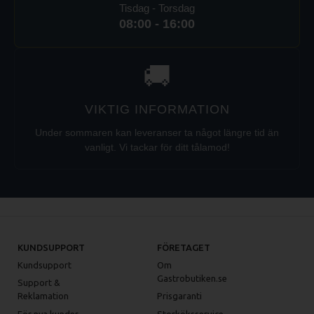
Tisdag - Torsdag
08:00 - 16:00
🚚
VIKTIG INFORMATION
Under sommaren kan leveranser ta något längre tid än
vanligt. Vi tackar för ditt tålamod!
KUNDSUPPORT
FÖRETAGET
Kundsupport
Om
Gastrobutiken.se
Support &
Reklamation
Prisgaranti
För nya kunder
Storköksservice