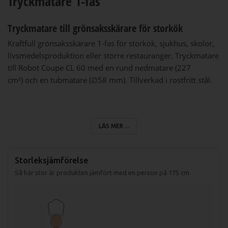
Tryckmatare 1-fas
Tryckmatare till grönsaksskärare för storkök
Kraftfull grönsaksskärare 1-fas för storkök, sjukhus, skolor,
livsmedelsproduktion eller större restauranger. Tryckmatare
till Robot Coupe CL 60 med en rund nedmatare (227
cm²) och en tubmatare (∅58 mm). Tillverkad i rostfritt stål.
Specifikationer
LÄS MER ...
Bruttovikt (inkl emballage): 70 kg
1-fas
Storleksjämförelse
Så här stor är produkten jämfört med en person på 175 cm.