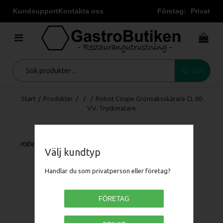
Kundsupport
Kontakta oss
Företag
Privat
SÖK
Start
/
Produkter
/
/
/
Robot Coupe Grönsaksskärare CL 60
V.V. Tryckmatare
Välj kundtyp
Handlar du som privatperson eller företag?
FÖRETAG