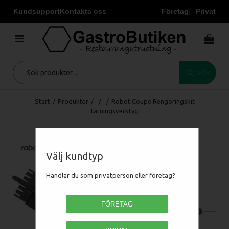
Kundsupport
Kontakta oss
Företag
Privat
SÖK
Start
/
Produkter
/
/
/
Robot Coupe Rengöringskit
tärningsverktyg
Välj kundtyp
Handlar du som privatperson eller företag?
FÖRETAG