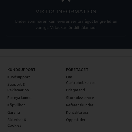
VIKTIG INFORMATION
Under sommaren kan leveranser ta något längre tid än
vanligt. Vi tackar för ditt tålamod!
KUNDSUPPORT
FÖRETAGET
Kundsupport
Om
Gastrobutiken.se
Support &
Reklamation
Prisgaranti
För nya kunder
Storköksservice
Köpvillkor
Referenskunder
Garanti
Kontakta oss
Säkerhet &
Öppettider
Cookies