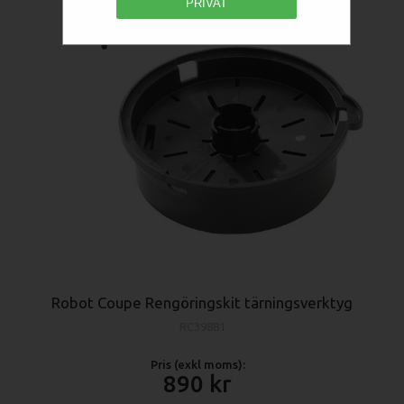
PRIVAT
Robot Coupe Rengöringskit tärningsverktyg
RC39881
Pris (exkl moms):
890