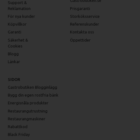
Gastrobutiken.se
Support &
Reklamation
Prisgaranti
För nya kunder
Storköksservice
Köpvillkor
Referenskunder
Garanti
Kontakta oss
Säkerhet &
Öppettider
Cookies
Blogg
Länkar
SIDOR
Gastrobutiken Blogginlägg
Bygg din egen rostfria bänk
Energisnåla produkter
Restaurangutrustning
Restaurangmaskiner
Rabattkod
Black Friday