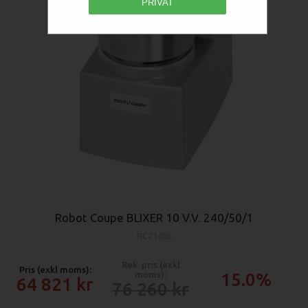
PRIVAT
Robot Coupe BLIXER 10 V.V. 240/50/1
RC21405
Rek. pris (exkl
Pris (exkl moms):
moms):
15.0%
64 821
76 260