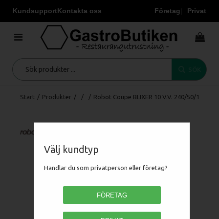
Kundsupport
Kontakta oss
Företag
Privat
SÖK
Start
/
Produkter
/
/
/
Robot Coupe BLIXER 10 V.V. 240/50/1
Välj kundtyp
Handlar du som privatperson eller företag?
FÖRETAG