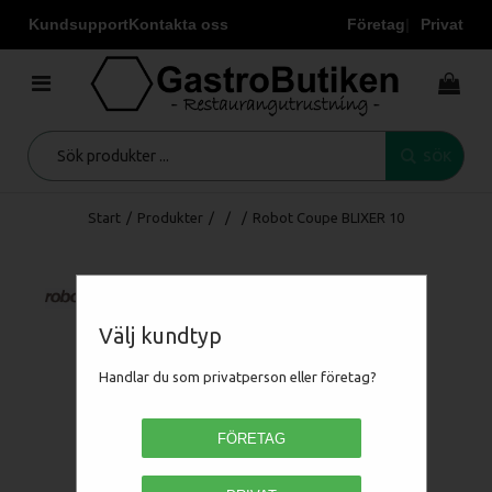
Kundsupport
Kontakta oss
Företag
Privat
SÖK
Start
/
Produkter
/
/
/
Robot Coupe BLIXER 10
Välj kundtyp
Handlar du som privatperson eller företag?
FÖRETAG