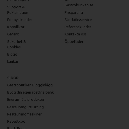
Gastrobutiken.se
Support &
Reklamation
Prisgaranti
För nya kunder
Storköksservice
Köpvillkor
Referenskunder
Garanti
Kontakta oss
Säkerhet &
Öppettider
Cookies
Blogg
Länkar
SIDOR
Gastrobutiken Blogginlägg
Bygg din egen rostfria bänk
Energisnåla produkter
Restaurangutrustning
Restaurangmaskiner
Rabattkod
Black Friday