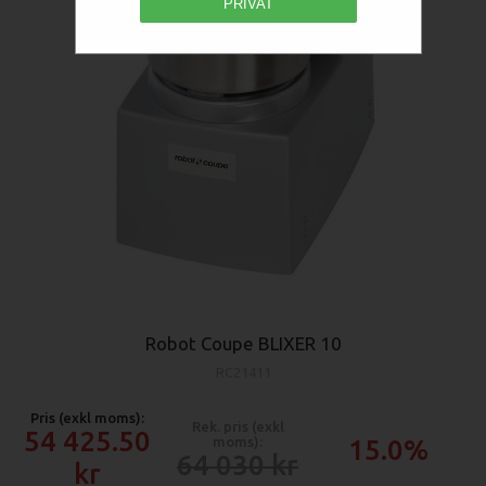
PRIVAT
Robot Coupe BLIXER 10
RC21411
Pris (exkl moms):
Rek. pris (exkl
54 425.50
moms):
15.0%
64 030