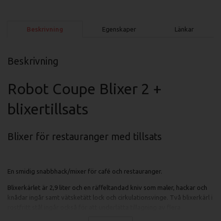
Beskrivning
Egenskaper
Länkar
Beskrivning
Robot Coupe Blixer 2 +
blixertillsats
Blixer för restauranger med tillsats
En smidig snabbhack/mixer för café och restauranger.
Blixerkärlet är 2,9 liter och en räffeltandad kniv som maler, hackar och
knådar ingår samt vätsketätt lock och cirkulationsvinge. Två blixerkärl i
rostfritt stål ingår också för att underlätta tillagning av flera
beredningar samtidigt.