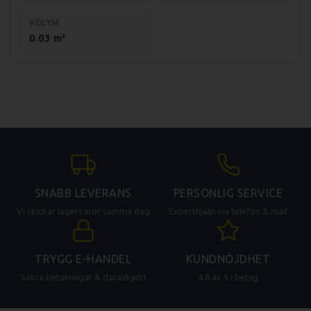
VOLYM
0.03 m³
SNABB LEVERANS
PERSONLIG SERVICE
Vi skickar lagervaror samma dag
Experthjälp via telefon & mail
TRYGG E-HANDEL
KUNDNÖJDHET
Säkra betalningar & dataskydd
4.8 av 5 i betyg