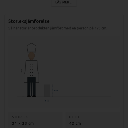
LÄS MER ...
Storleksjämförelse
Specifikationer
Så här stor är produkten jämfört med en person på 175 cm.
Induktionsmotor
Pulsfunktion
1-fas
2 st blixerkärl
175 cm
Bruttovikt (inkl emballage): 11,5 kg
42 cm
21 cm
STORLEK
HÖJD
21 × 33 cm
42 cm