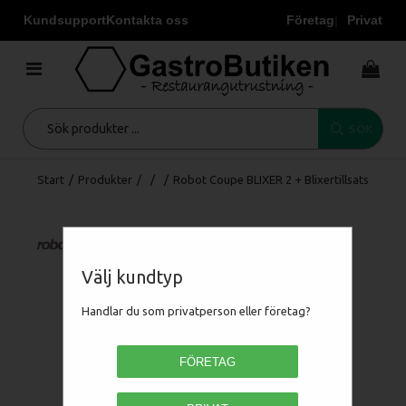
Kundsupport
Kontakta oss
Företag
Privat
SÖK
Start
/
Produkter
/
/
/
Robot Coupe BLIXER 2 + Blixertillsats
Välj kundtyp
Handlar du som privatperson eller företag?
FÖRETAG