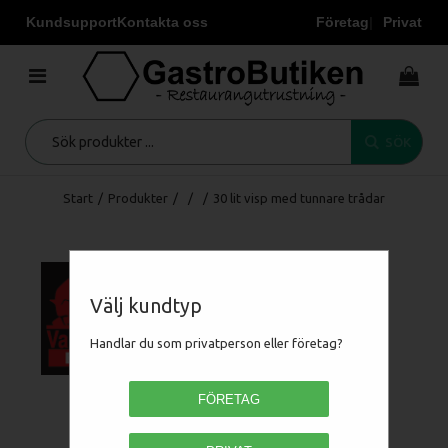
Kundsupport
Kontakta oss
Företag
Privat
SÖK
Start
/
Produkter
/
/
/
30 lit visp med tunnare trådar
Välj kundtyp
Handlar du som privatperson eller företag?
FÖRETAG