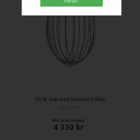
PRIVAT
30 lit visp med tunnare trådar
RN30-28MT
Pris (exkl moms):
4 330