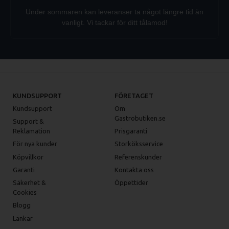
Under sommaren kan leveranser ta något längre tid än
vanligt. Vi tackar för ditt tålamod!
KUNDSUPPORT
FÖRETAGET
Kundsupport
Om
Gastrobutiken.se
Support &
Reklamation
Prisgaranti
För nya kunder
Storköksservice
Köpvillkor
Referenskunder
Garanti
Kontakta oss
Säkerhet &
Öppettider
Cookies
Blogg
Länkar