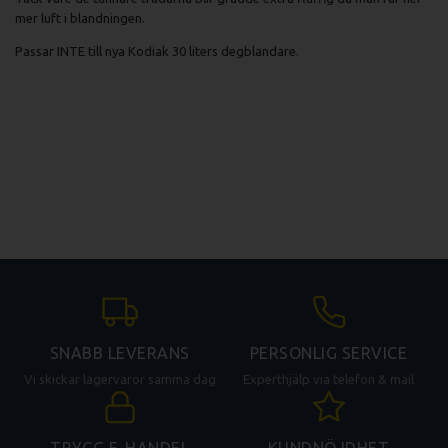
mer luft i blandningen.
Passar INTE till nya Kodiak 30 liters degblandare.
SNABB LEVERANS
PERSONLIG SERVICE
Vi skickar lagervaror samma dag
Experthjälp via telefon & mail
TRYGG E-HANDEL
KUNDNÖJDHET