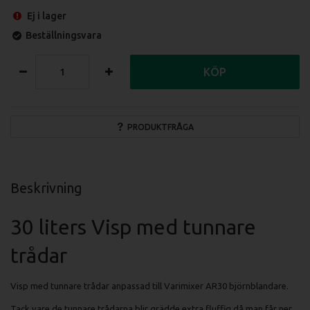
Ej i lager
Beställningsvara
KÖP
PRODUKTFRÅGA
Beskrivning
30 liters Visp med tunnare
trådar
Visp med tunnare trådar anpassad till Varimixer AR30 björnblandare.
Tack vare de tunnare trådarna blir grädde extra fluffig då man får ner