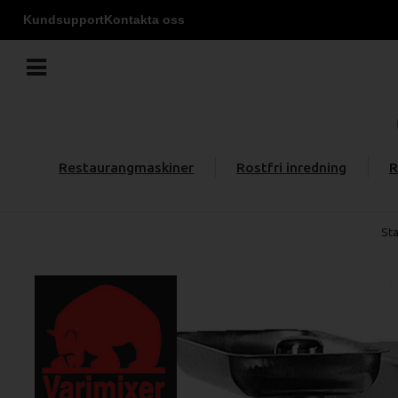
Kundsupport
Kontakta oss
Restaurangmaskiner
Rostfri inredning
R
Sta