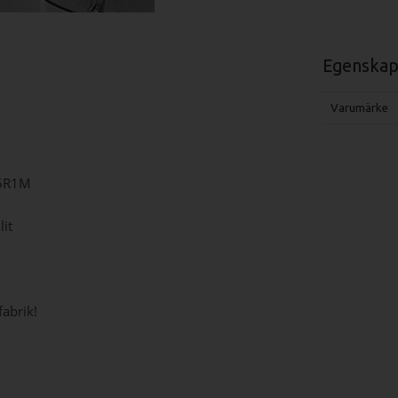
Egenskap
Varumärke
 5R1M
it
abrik!