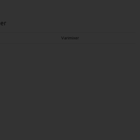
er
Varimixer