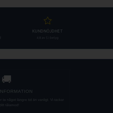
KUNDNÖJDHET
d
4.8 av 5 i betyg
🚚
 INFORMATION
a något längre tid än vanligt. Vi tackar
ditt tålamod!