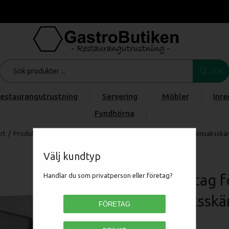
SÖK
estaurangutrustning
Servering
Möbler
Inre
Fyndhörna
rt
/
Produkter
/
/
/
Hjälputtag för montering köttkvarn eller grönsaksskä
Välj kundtyp
Hjälputtag f
Handlar du som privatperson eller företag?
grönsaksskä
FÖRETAG
HJT