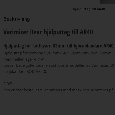
Hjälputtag till AR40
Beskrivning
Varimixer Bear hjälputtag till AR40
Hjälputtag för köttkvarn 82mm till björnblandare AR40.
Hjälputtag för köttkvarn (82mm) 6RZ. Samt köttkvarn (70mm)
med mellanlager 4R1M.
passar både golvmodellen och bordsmodellen av Varimixer 20 l
degblandare KODIAK 20.
OBS!
Kan endast beställas tillsammans med maskinen. Monteras på f