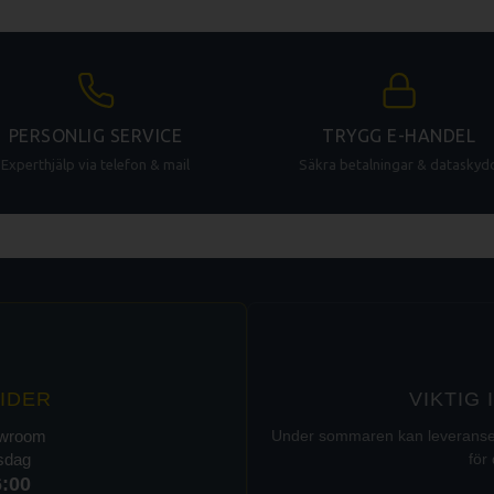
PERSONLIG SERVICE
TRYGG E-HANDEL
Experthjälp via telefon & mail
Säkra betalningar & dataskyd
IDER
VIKTIG
owroom
Under sommaren kan leveranser t
rsdag
för 
6:00