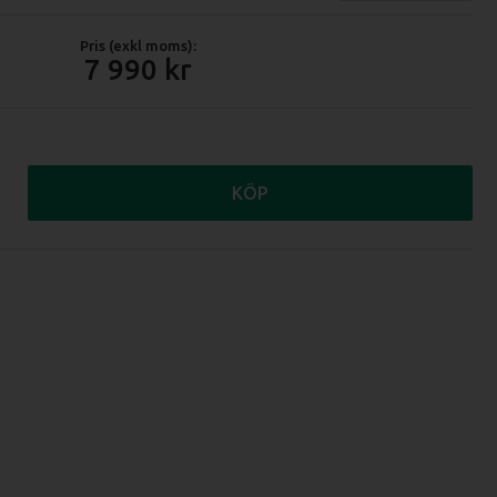
Pris (exkl moms):
7 990
KÖP