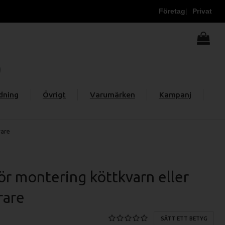
Företag
Privat
dning
Övrigt
Varumärken
Kampanj
rare
ör montering köttkvarn eller
rare
SÄTT ETT BETYG