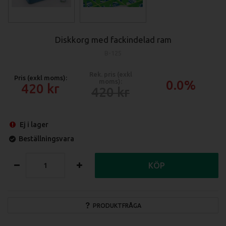
Diskkorg med fackindelad ram
B-125
Rek. pris (exkl
Pris (exkl moms):
moms):
0.0%
420
420
Ej i lager
Beställningsvara
KÖP
PRODUKTFRÅGA