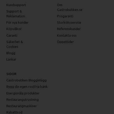
Kundsupport
Om
Gastrobutiken.se
Support &
Reklamation
Prisgaranti
För nya kunder
Storköksservice
Köpvillkor
Referenskunder
Garanti
Kontakta oss
Säkerhet &
Öppettider
Cookies
Blogg
Länkar
SIDOR
Gastrobutiken Blogginlägg
Bygg din egen rostfria bänk
Energisnåla produkter
Restaurangutrustning
Restaurangmaskiner
Rabattkod