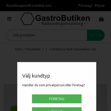
Kundsupport
Kontakta oss
Företag
Privat
SÖK
Start
/
Produkter
/
/
/
Diskkorg med fackindelad ram
Välj kundtyp
Handlar du som privatperson eller företag?
FÖRETAG