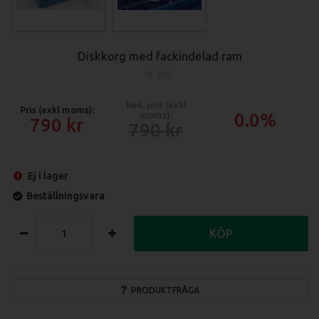
Diskkorg med fackindelad ram
B-336
Rek. pris (exkl
Pris (exkl moms):
moms):
0.0%
790
790
Ej i lager
Beställningsvara
KÖP
PRODUKTFRÅGA