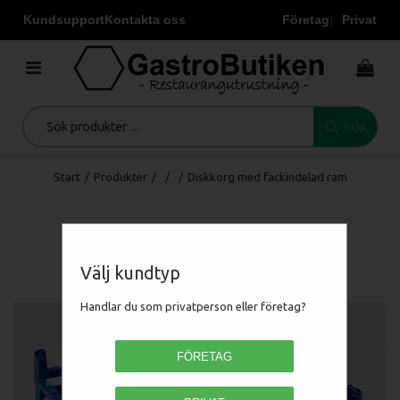
Kundsupport
Kontakta oss
Företag
Privat
SÖK
Start
/
Produkter
/
/
/
Diskkorg med fackindelad ram
Välj kundtyp
Handlar du som privatperson eller företag?
FÖRETAG