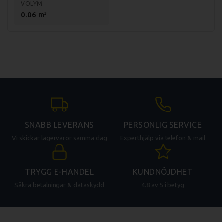
VOLYM
0.06 m³
SNABB LEVERANS
PERSONLIG SERVICE
Vi skickar lagervaror samma dag
Experthjälp via telefon & mail
TRYGG E-HANDEL
KUNDNÖJDHET
Säkra betalningar & dataskydd
4.8 av 5 i betyg