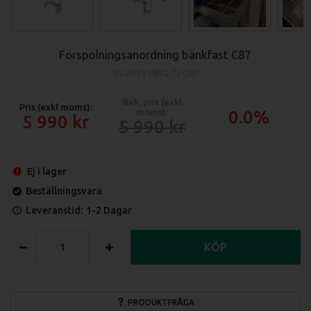
Förspolningsanordning bänkfast C87
2S.2914.19BG.72.C87
Rek. pris (exkl
Pris (exkl moms):
moms):
0.0%
5 990
5 990
Ej i lager
Beställningsvara
Leveranstid:
1-2 Dagar
KÖP
PRODUKTFRÅGA