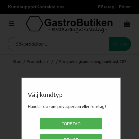
Kundsupport
Kontakta oss
Företag
Privat
SÖK
Start
/
Produkter
/
/
/
Förspolningsanordning bänkfast C87
Välj kundtyp
Handlar du som privatperson eller företag?
FÖRETAG