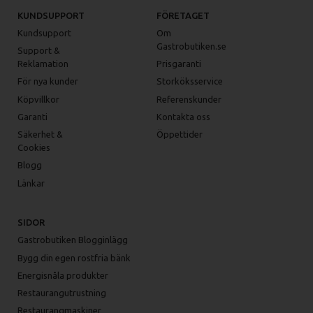
KUNDSUPPORT
FÖRETAGET
Kundsupport
Om
Gastrobutiken.se
Support &
Reklamation
Prisgaranti
För nya kunder
Storköksservice
Köpvillkor
Referenskunder
Garanti
Kontakta oss
Säkerhet &
Öppettider
Cookies
Blogg
Länkar
SIDOR
Gastrobutiken Blogginlägg
Bygg din egen rostfria bänk
Energisnåla produkter
Restaurangutrustning
Restaurangmaskiner