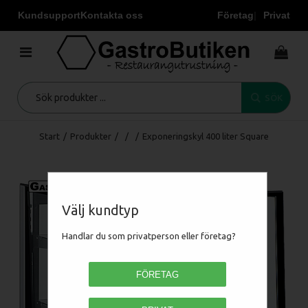
Kundsupport
Kontakta oss
Företag
Privat
SÖK
Start
/
Produkter
/
/
/
Exponeringskyl 400 liter Square
Välj kundtyp
Handlar du som privatperson eller företag?
FÖRETAG