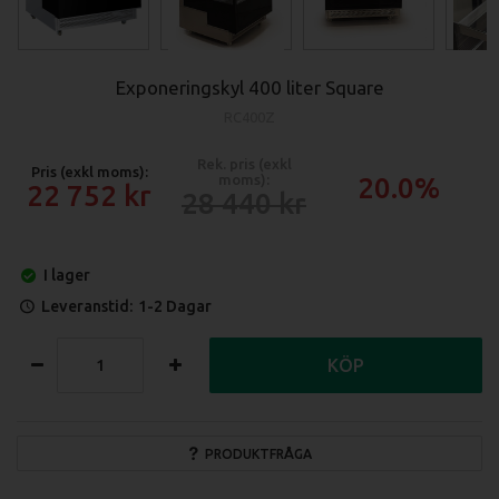
Exponeringskyl 400 liter Square
RC400Z
Rek. pris (exkl
Pris (exkl moms):
moms):
20.0%
22 752
28 440
I lager
Leveranstid:
1-2 Dagar
KÖP
PRODUKTFRÅGA