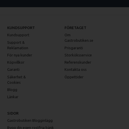
KUNDSUPPORT
FÖRETAGET
Kundsupport
Om
Gastrobutiken.se
Support &
Reklamation
Prisgaranti
För nya kunder
Storköksservice
Köpvillkor
Referenskunder
Garanti
Kontakta oss
Säkerhet &
Öppettider
Cookies
Blogg
Länkar
SIDOR
Gastrobutiken Blogginlägg
Bygg din egen rostfria bänk