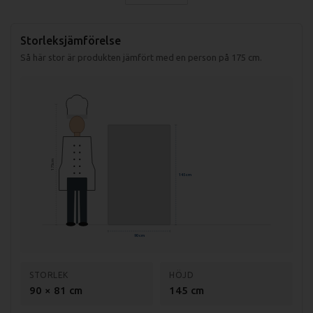
4 hjul varav två med broms.
Storleksjämförelse
Automatisk avfrostning.
Så här stor är produkten jämfört med en person på 175 cm.
Specifikationer RC400Z:
Mått: 900x805x1445mm
Kapacitet: 400 liter
175 cm
145 cm
Vikt: 160kg
Förbrukning: 5,1kWh
Temp område: +2 till +8
90 cm
Anslutning: 230V, 1-fas
Effekt: 450W
STORLEK
HÖJD
90 × 81 cm
145 cm
Antal hyllplan: 3st