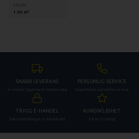
Övre hyllplan: 835x394mm
VOLYM
1.06 m³
Nedersta hyllplanet: 835x451mm
Kylning: Dynamisk
Köldmedium: R290
SNABB LEVERANS
PERSONLIG SERVICE
Vi skickar lagervaror samma dag
Experthjälp via telefon & mail
TRYGG E-HANDEL
KUNDNÖJDHET
Säkra betalningar & dataskydd
4.8 av 5 i betyg