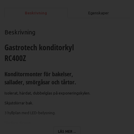
Beskrivning
Egenskaper
Beskrivning
Gastrotech konditorkyl
RC400Z
Konditormonter för bakelser,
sallader, smörgåsar och tårtor.
Isolerat, härdat, dubbelglas på exponeringskylen.
Skjutdörrar bak.
3 hyllplan med LED-belysning.
Modern design.
LÄS MER ...
Digital temperaturkontroll.