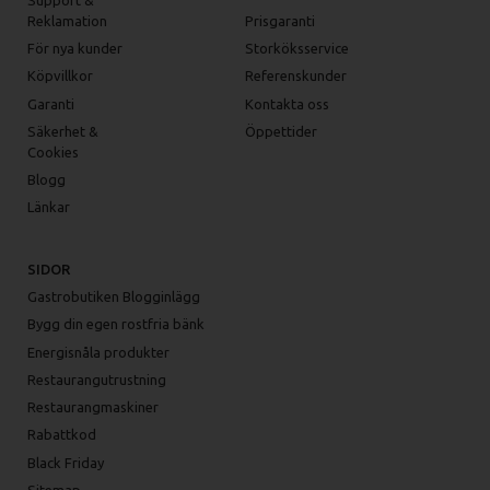
Reklamation
Prisgaranti
För nya kunder
Storköksservice
Köpvillkor
Referenskunder
Garanti
Kontakta oss
Säkerhet &
Öppettider
Cookies
Blogg
Länkar
SIDOR
Gastrobutiken Blogginlägg
Bygg din egen rostfria bänk
Energisnåla produkter
Restaurangutrustning
Restaurangmaskiner
Rabattkod
Black Friday
Sitemap