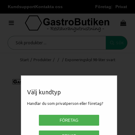
Kundsupport
Kontakta oss
Företag
Privat
SÖK
Start
/
Produkter
/
/
/
Exponeringskyl 98-liter svart
Välj kundtyp
Handlar du som privatperson eller företag?
FÖRETAG