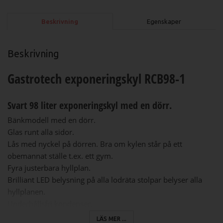
Beskrivning
Egenskaper
Beskrivning
Gastrotech exponeringskyl RCB98-1
Svart 98 liter exponeringskyl med en dörr.
Bänkmodell med en dörr.
Glas runt alla sidor.
Lås med nyckel på dörren. Bra om kylen står på ett
obemannat ställe t.ex. ett gym.
Fyra justerbara hyllplan
.
Brilliant LED belysning på alla lodräta stolpar belyser alla
hyllplanen.
Underhållsfri kondenser.
Automatisk avfrostning.
LÄS MER ...