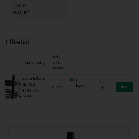
VOLYM
0.19 m³
Tillbehör
Pris
Benämning
ekl.
moms
Extra hyllplan
I
till RCB
lager
120
KÖP
expo.kyl -
SVART