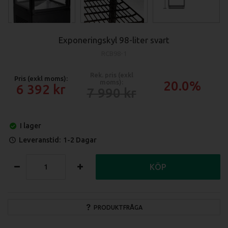
Exponeringskyl 98-liter svart
RCB98-1
Rek. pris (exkl
Pris (exkl moms):
moms):
20.0%
6 392
7 990
I lager
Leveranstid:
1-2 Dagar
KÖP
PRODUKTFRÅGA