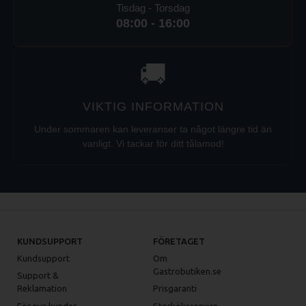
Tisdag - Torsdag
08:00 - 16:00
🚚
VIKTIG INFORMATION
Under sommaren kan leveranser ta något längre tid än
vanligt. Vi tackar för ditt tålamod!
KUNDSUPPORT
FÖRETAGET
Kundsupport
Om
Gastrobutiken.se
Support &
Reklamation
Prisgaranti
För nya kunder
Storköksservice