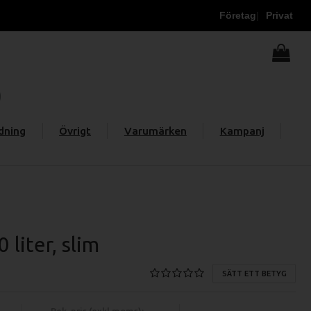
Företag
Privat
dning
Övrigt
Varumärken
Kampanj
 liter, slim
SÄTT ETT BETYG
Rek. pris (exkl moms):