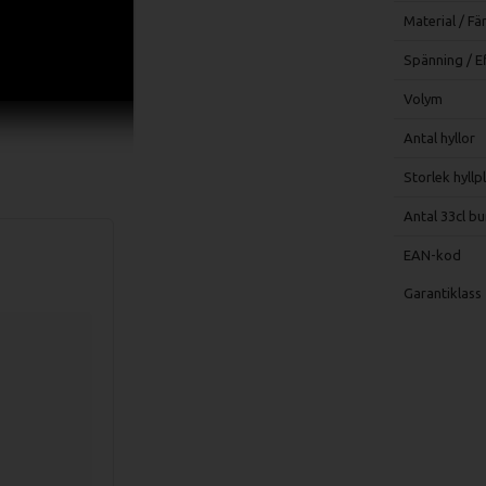
Material / Fä
Spänning / E
Volym
Antal hyllor
Storlek hyllp
Antal 33cl bu
EAN-kod
Garantiklass