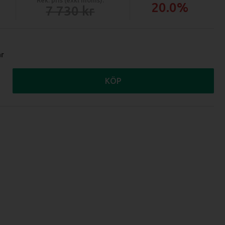
20.0%
7 730
ar
KÖP