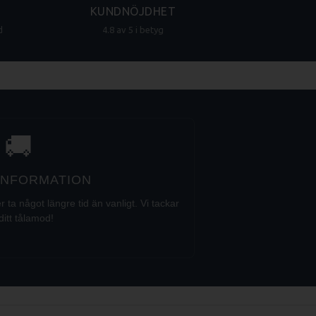
KUNDNÖJDHET
d
4.8 av 5 i betyg
🚚
 INFORMATION
a något längre tid än vanligt. Vi tackar
ditt tålamod!