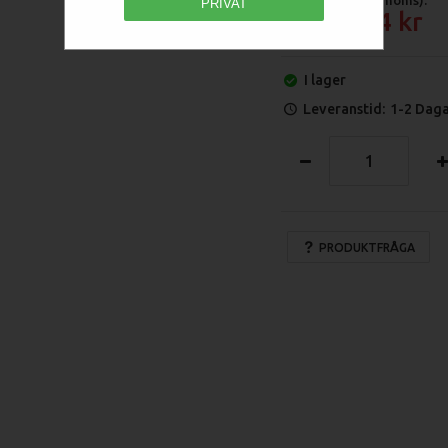
PRIVAT
6 184
I lager
Leveranstid:
1-2 Dag
PRODUKTFRÅGA