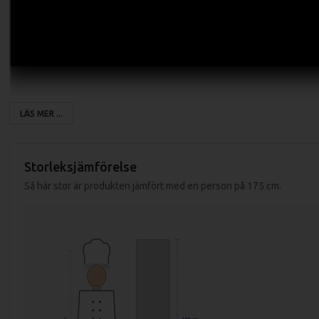
LÄS MER ...
Storleksjämförelse
Så här stor är produkten jämfört med en person på 175 cm.
Glasdörr med lås.
Analog termostat med automatisk avfrostning.
Fläktkyld invändigt.
Nya miljögodkända gasen R600a.
Energisnål. Endast 230W.
LED belysning vertikalt i framkant.
Fem gallerhyllplan.