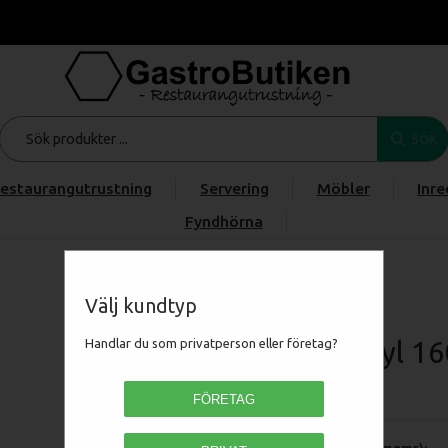
SÖK
estaurangutrustning
Servering
Möbler
Inre
Fyndhörna
Start
/
Produkter
/
/
/
Drickakyl 160 liter, slim
Välj kundtyp
Drickakyl 160
Handlar du som privatperson eller företag?
DC160
FÖRETAG
Pris (exkl moms):