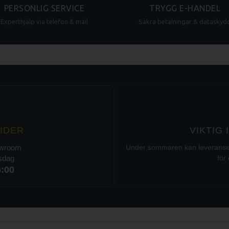
PERSONLIG SERVICE
TRYGG E-HANDEL
Experthjälp via telefon & mail
Säkra betalningar & dataskyd
IDER
VIKTIG
owroom
Under sommaren kan leveranser t
rsdag
för 
6:00