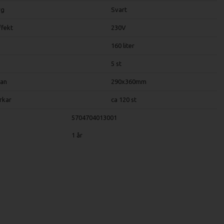
rg
Svart
ffekt
230V
160 liter
5 st
lan
290x360mm
rkar
ca 120 st
5704704013001
1 år