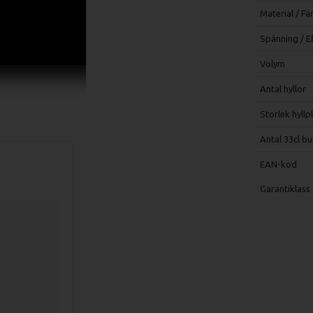
Material / Fä
Spänning / E
Volym
Antal hyllor
Storlek hyllp
Antal 33cl bu
EAN-kod
Garantiklass