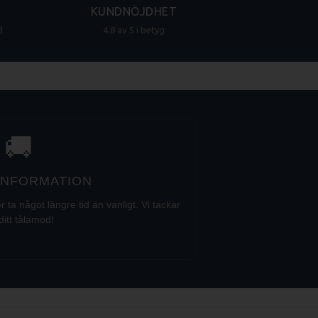
KUNDNÖJDHET
d
4.8 av 5 i betyg
🚚
 INFORMATION
a något längre tid än vanligt. Vi tackar
ditt tålamod!