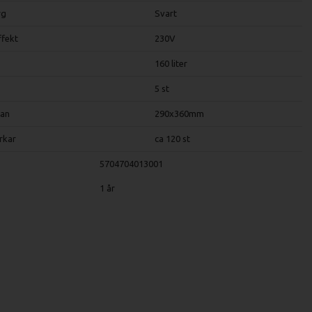
rg
Svart
ffekt
230V
160 liter
5 st
lan
290x360mm
rkar
ca 120 st
5704704013001
1 år