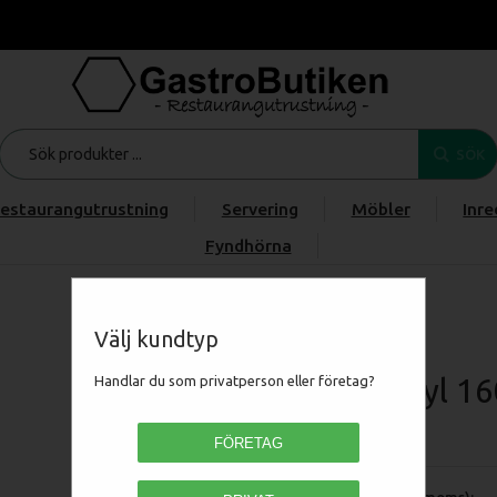
SÖK
estaurangutrustning
Servering
Möbler
Inre
Fyndhörna
Start
/
Produkter
/
/
/
Drickakyl 160 liter, slim
Välj kundtyp
Drickakyl 160
Handlar du som privatperson eller företag?
DC160
FÖRETAG
Pris (exkl moms):