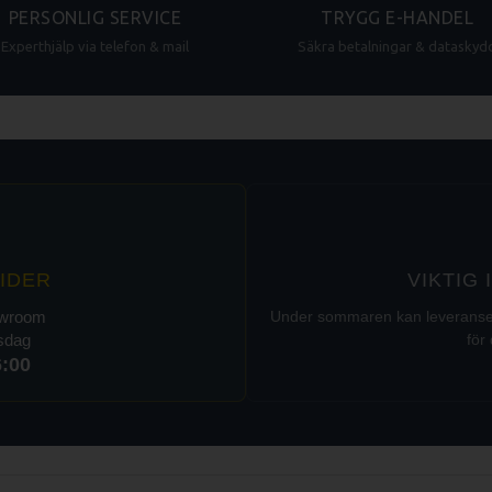
PERSONLIG SERVICE
TRYGG E-HANDEL
Experthjälp via telefon & mail
Säkra betalningar & dataskyd
IDER
VIKTIG
owroom
Under sommaren kan leveranser t
rsdag
för 
6:00