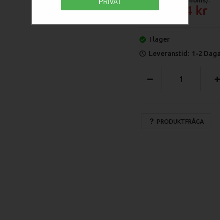
PRIVAT
6 184
I lager
Leveranstid:
1-2 Dag
PRODUKTFRÅGA