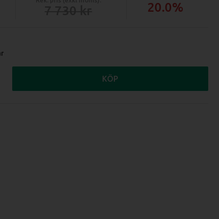
20.0%
7 730
ar
KÖP