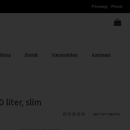
Företag
Privat
dning
Övrigt
Varumärken
Kampanj
 liter, slim
SÄTT ETT BETYG
Rek. pris (exkl moms):