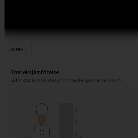
LÄS MER ...
Storleksjämförelse
Så här stor är produkten jämfört med en person på 175 cm.
Glasdörr med lås.
Analog termostat med automatisk avfrostning.
Fläktkyld invändigt.
Nya miljögodkända gasen R600a.
Energisnål. Endast 230W.
LED belysning vertikalt i framkant.
Fem gallerhyllplan.