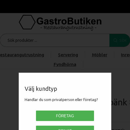
SÖK
estaurangutrustning
Servering
Möbler
Inre
Fyndhörna
Start
/
Produkter
/
/
/
/
Grillkylbänk 8 draglådor
Välj kundtyp
Grillkylbänk
Handlar du som privatperson eller företag?
GT4180
FÖRETAG
Pris (exkl moms):