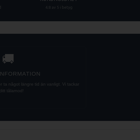
d
4.8 av 5 i betyg
🚚
 INFORMATION
a något längre tid än vanligt. Vi tackar
ditt tålamod!