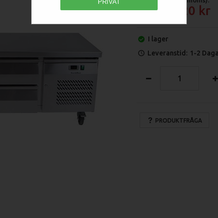
PRIVAT
29 520
I lager
Leveranstid:
1-2 Dag
PRODUKTFRÅGA