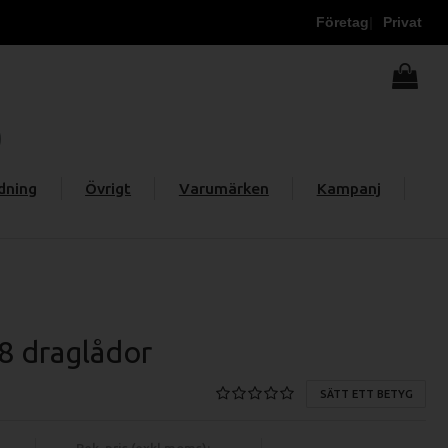
Företag
Privat
dning
Övrigt
Varumärken
Kampanj
 8 draglådor
SÄTT ETT BETYG
Rek. pris (exkl moms):