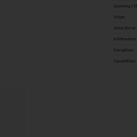
Spänning / E
Volym
Antal dörrar
Köldmedium
Energiklass
Garantiklass
v om den skulle vara skadad.