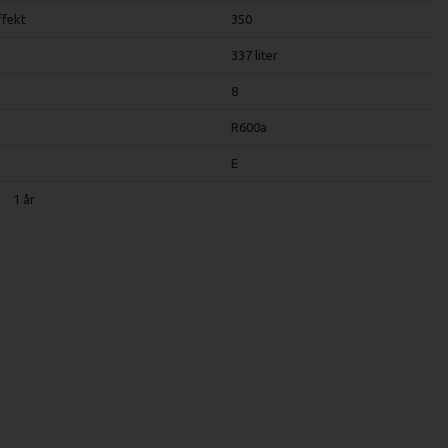
ffekt
350
337 liter
8
R600a
E
1 år