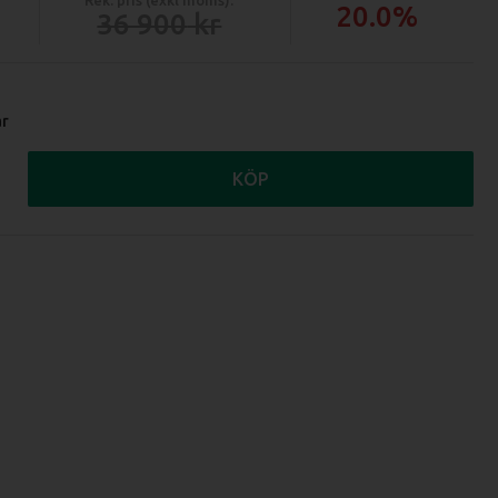
20.0%
36 900
ar
KÖP