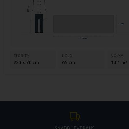
175 cm
65 cm
223 cm
STORLEK
HÖJD
VOLYM
223 × 70 cm
65 cm
1.01 m³
SNABB LEVERANS