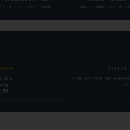
Experthjälp via telefon & mail
Säkra betalningar & dataskyd
IDER
VIKTIG
owroom
Under sommaren kan leveranser t
rsdag
för 
6:00