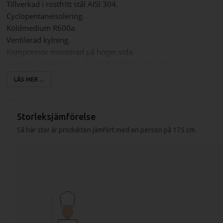
Tillverkad i rostfritt stål AISI 304.
Cyclopentaneisolering.
Köldmedium R600a.
Ventilerad kylning.
Kompressor monterad på höger sida.
Ventilerad kondensor, med skyddsfilter mot fett.
Enkelt att rengöra kondensorn.
LÄS MER ...
Rundade hörn invändigt för lätt rengöring av grillkylbänken.
Automatisk avfrostning.
Dörrlisten går att ta bort för rengöring och är lätt att byta själ
Storleksjämförelse
Temp område: +2 till +8 grader
Så här stor är produkten jämfört med en person på 175 cm.
OBS! Max 100mm höga kantiner i draglådorna.